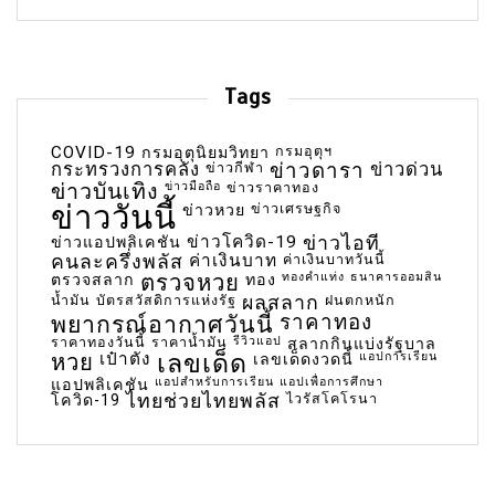
Tags
COVID-19
กรมอุตุฯ
กรมอุตุนิยมวิทยา
กระทรวงการคลัง
ข่าวกีฬา
ข่าวดารา
ข่าวด่วน
ข่าวบันเทิง
ข่าวมือถือ
ข่าวราคาทอง
ข่าววันนี้
ข่าวเศรษฐกิจ
ข่าวหวย
ข่าวโควิด-19
ข่าวไอที
ข่าวแอปพลิเคชัน
คนละครึ่งพลัส
ค่าเงินบาท
ค่าเงินบาทวันนี้
ตรวจหวย
ทองคำแท่ง
ธนาคารออมสิน
ตรวจสลาก
ทอง
น้ำมัน
บัตรสวัสดิการแห่งรัฐ
ผลสลาก
ฝนตกหนัก
พยากรณ์อากาศวันนี้
ราคาทอง
ราคาทองวันนี้
ราคาน้ำมัน
รีวิวแอป
สลากกินแบ่งรัฐบาล
เลขเด็ด
หวย
เป๋าตัง
แอปการเรียน
เลขเด็ดงวดนี้
แอปสำหรับการเรียน
แอปเพื่อการศึกษา
แอปพลิเคชัน
ไทยช่วยไทยพลัส
ไวรัสโคโรนา
โควิด-19