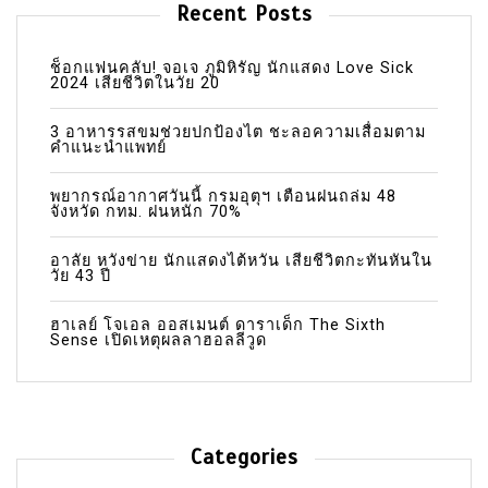
Recent Posts
ช็อกแฟนคลับ! จอเจ ภูมิหิรัญ นักแสดง Love Sick
2024 เสียชีวิตในวัย 20
3 อาหารรสขมช่วยปกป้องไต ชะลอความเสื่อมตาม
คำแนะนำแพทย์
พยากรณ์อากาศวันนี้ กรมอุตุฯ เตือนฝนถล่ม 48
จังหวัด กทม. ฝนหนัก 70%
อาลัย หวังข่าย นักแสดงไต้หวัน เสียชีวิตกะทันหันใน
วัย 43 ปี
ฮาเลย์ โจเอล ออสเมนต์ ดาราเด็ก The Sixth
Sense เปิดเหตุผลลาฮอลลีวูด
Categories