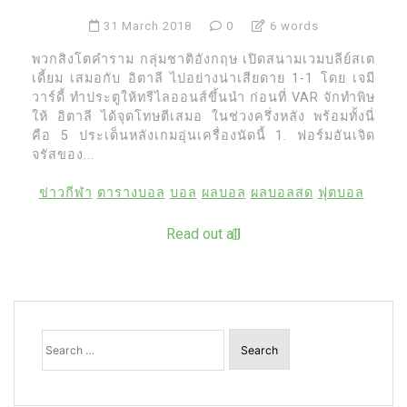
31 March 2018
0
6 words
พวกสิงโตคำราม กลุ่มชาติอังกฤษ เปิดสนามเวมบลีย์สเต
เดี้ยม เสมอกับ อิตาลี ไปอย่างน่าเสียดาย 1-1 โดย เจมี
วาร์ดี้ ทำประตูให้ทรีไลออนส์ขึ้นนำ ก่อนที่ VAR จักทำพิษ
ให้ อิตาลี ได้จุดโทษตีเสมอ ในช่วงครึ่งหลัง พร้อมทั้งนี่
คือ 5 ประเด็นหลังเกมอุ่นเครื่องนัดนี้ 1. ฟอร์มอันเจิด
จรัสของ...
ข่าวกีฬา
ตารางบอล
บอล
ผลบอล
ผลบอลสด
ฟุตบอล
Read out all
Search
for: