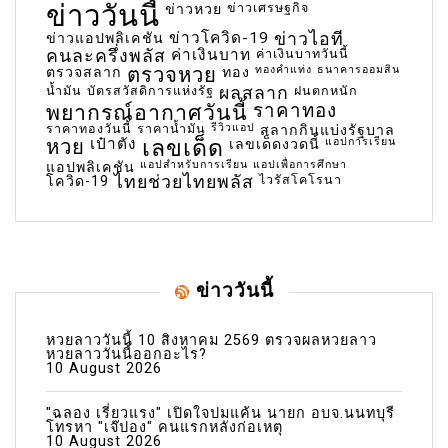
ข่าววันนี้
ข่าวเศรษฐกิจ
ข่าวหวย
ข่าวโควิด-19
ข่าวไอที
ข่าวแอปพลิเคชัน
คนละครึ่งพลัส
ค่าเงินบาท
ค่าเงินบาทวันนี้
ตรวจหวย
ทองคำแท่ง
ธนาคารออมสิน
ตรวจสลาก
ทอง
น้ำมัน
บัตรสวัสดิการแห่งรัฐ
ผลสลาก
ฝนตกหนัก
พยากรณ์อากาศวันนี้
ราคาทอง
ราคาทองวันนี้
ราคาน้ำมัน
รีวิวแอป
สลากกินแบ่งรัฐบาล
เลขเด็ด
หวย
เป๋าตัง
แอปการเรียน
เลขเด็ดงวดนี้
แอปสำหรับการเรียน
แอปเพื่อการศึกษา
แอปพลิเคชัน
ไทยช่วยไทยพลัส
ไวรัสโคโรนา
โควิด-19
ข่าววันนี้
หวยลาววันนี้ 10 สิงหาคม 2569 ตรวจผลหวยลาว
หวยลาววันนี้ออกอะไร?
10 August 2026
"ฉลอง เรี่ยวแรง" เปิดใจปมแค้น นายก อบจ.นนทบุรี
โทรหา "เจ๊ปอง" คนแรกหลังก่อเหตุ
10 August 2026