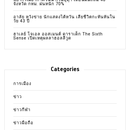
จังหวัด กทม. ฝนหนัก 70%
อาลัย หวังข่าย นักแสดงไต้หวัน เสียชีวิตกะทันหันใน
วัย 43 ปี
ฮาเลย์ โจเอล ออสเมนต์ ดาราเด็ก The Sixth
Sense เปิดเหตุผลลาฮอลลีวูด
Categories
การเมือง
ข่าว
ข่าวกีฬา
ข่าวมือถือ