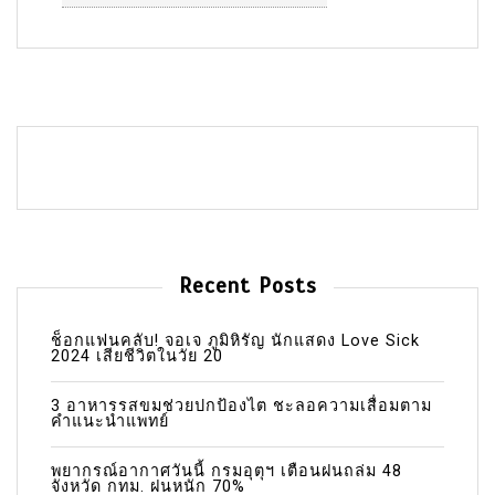
Recent Posts
ช็อกแฟนคลับ! จอเจ ภูมิหิรัญ นักแสดง Love Sick
2024 เสียชีวิตในวัย 20
3 อาหารรสขมช่วยปกป้องไต ชะลอความเสื่อมตาม
คำแนะนำแพทย์
พยากรณ์อากาศวันนี้ กรมอุตุฯ เตือนฝนถล่ม 48
จังหวัด กทม. ฝนหนัก 70%