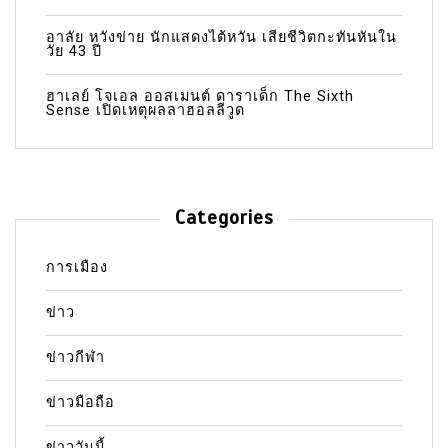
อาลัย หวังข่าย นักแสดงไต้หวัน เสียชีวิตกะทันหันใน
วัย 43 ปี
ฮาเลย์ โจเอล ออสเมนต์ ดาราเด็ก The Sixth
Sense เปิดเหตุผลลาฮอลลีวูด
Categories
การเมือง
ข่าว
ข่าวกีฬา
ข่าวมือถือ
ข่าววันนี้