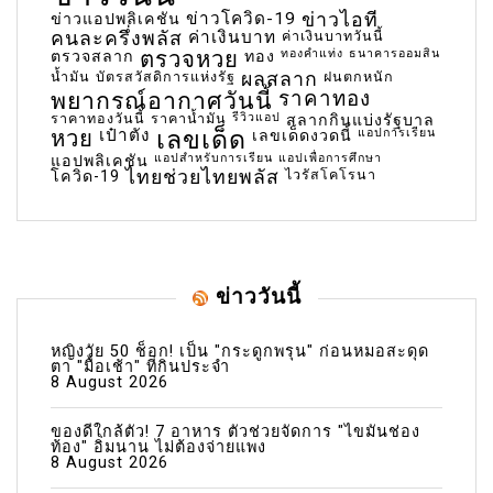
ข่าวโควิด-19
ข่าวไอที
ข่าวแอปพลิเคชัน
คนละครึ่งพลัส
ค่าเงินบาท
ค่าเงินบาทวันนี้
ตรวจหวย
ทองคำแท่ง
ธนาคารออมสิน
ตรวจสลาก
ทอง
น้ำมัน
บัตรสวัสดิการแห่งรัฐ
ผลสลาก
ฝนตกหนัก
พยากรณ์อากาศวันนี้
ราคาทอง
ราคาทองวันนี้
ราคาน้ำมัน
รีวิวแอป
สลากกินแบ่งรัฐบาล
เลขเด็ด
หวย
เป๋าตัง
แอปการเรียน
เลขเด็ดงวดนี้
แอปสำหรับการเรียน
แอปเพื่อการศึกษา
แอปพลิเคชัน
ไทยช่วยไทยพลัส
ไวรัสโคโรนา
โควิด-19
ข่าววันนี้
หญิงวัย 50 ช็อก! เป็น "กระดูกพรุน" ก่อนหมอสะดุด
ตา "มื้อเช้า" ที่กินประจำ
8 August 2026
ของดีใกล้ตัว! 7 อาหาร ตัวช่วยจัดการ "ไขมันช่อง
ท้อง" อิ่มนาน ไม่ต้องจ่ายแพง
8 August 2026