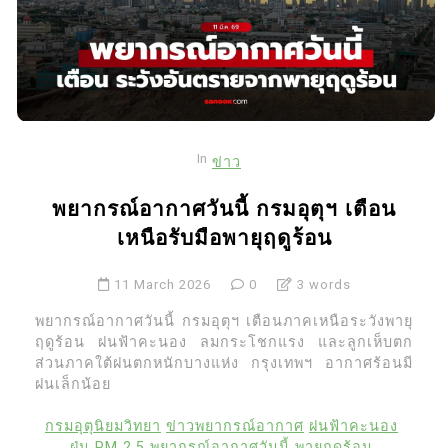
In
ข่าว
พยากรณ์อากาศวันนี้ กรมอุตุฯ เตือน
เหนือรับมือพายุฤดูร้อน
11 March 2026
0
3 words
พยากรณ์อากาศวันนี้ กรมอุตุฯ เตือนภาคเหนือระวังพายุ
ฤดูร้อน ฝนฟ้าคะนอง ลมกระโชกแรง และลูกเห็บตก
ส่วนภาคใต้ฝนตกหนักบางแห่ง กรุงเทพฯ อากาศร้อนมี
ฝนเล็กน้อย
กรมอุตุนิยมวิทยา
ข่าวพยากรณ์อากาศ
ฝนฟ้าคะนอง
ฝุ่น PM 2.5
พยากรณ์อากาศวันนี้
พายุฤดูร้อน