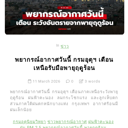
In
ข่าว
พยากรณ์อากาศวันนี้ กรมอุตุฯ เตือน
เหนือรับมือพายุฤดูร้อน
11 March 2026
0
3 words
พยากรณ์อากาศวันนี้ กรมอุตุฯ เตือนภาคเหนือระวังพายุ
ฤดูร้อน ฝนฟ้าคะนอง ลมกระโชกแรง และลูกเห็บตก
ส่วนภาคใต้ฝนตกหนักบางแห่ง กรุงเทพฯ อากาศร้อนมี
ฝนเล็กน้อย
กรมอุตุนิยมวิทยา
ข่าวพยากรณ์อากาศ
ฝนฟ้าคะนอง
ฝุ่น PM 2.5
พยากรณ์อากาศวันนี้
พายุฤดูร้อน