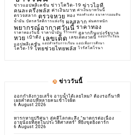
ข่าวโควิด-19
ข่าวไอที
ข่าวแอปพลิเคชัน
คนละครึ่งพลัส
ค่าเงินบาท
ค่าเงินบาทวันนี้
ตรวจหวย
ทองคำแท่ง
ธนาคารออมสิน
ตรวจสลาก
ทอง
น้ำมัน
บัตรสวัสดิการแห่งรัฐ
ผลสลาก
ฝนตกหนัก
พยากรณ์อากาศวันนี้
ราคาทอง
ราคาทองวันนี้
ราคาน้ำมัน
รีวิวแอป
สลากกินแบ่งรัฐบาล
เลขเด็ด
หวย
เป๋าตัง
แอปการเรียน
เลขเด็ดงวดนี้
แอปสำหรับการเรียน
แอปเพื่อการศึกษา
แอปพลิเคชัน
ไทยช่วยไทยพลัส
ไวรัสโคโรนา
โควิด-19
ข่าววันนี้
ออกกำลังกายเสร็จ อาบน้ำได้เลยไหม? ต้องรอกี่นาที
เผยคำตอบที่หลายคนเข้าใจผิด
6 August 2026
ทารกหายปริศนา สู่คดีโลกตะลึง "ฆาตกรต่อเนื่อง
อายุน้อยที่สุดในประวัติศาสตร์" ที่ยิ่งขุดยิ่งดาร์ก
6 August 2026