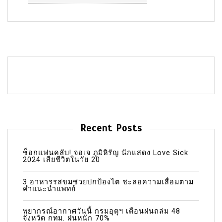
Recent Posts
ช็อกแฟนคลับ! จอเจ ภูมิหิรัญ นักแสดง Love Sick
2024 เสียชีวิตในวัย 20
3 อาหารรสขมช่วยปกป้องไต ชะลอความเสื่อมตาม
คำแนะนำแพทย์
พยากรณ์อากาศวันนี้ กรมอุตุฯ เตือนฝนถล่ม 48
จังหวัด กทม. ฝนหนัก 70%