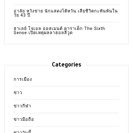
อาลัย หวังข่าย นักแสดงไต้หวัน เสียชีวิตกะทันหันใน
วัย 43 ปี
ฮาเลย์ โจเอล ออสเมนต์ ดาราเด็ก The Sixth
Sense เปิดเหตุผลลาฮอลลีวูด
Categories
การเมือง
ข่าว
ข่าวกีฬา
ข่าวมือถือ
ข่าววันนี้