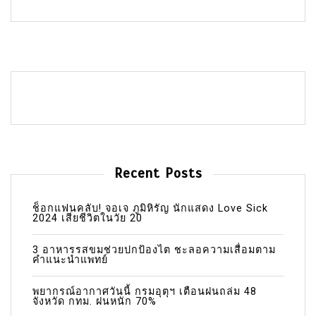
Recent Posts
ช็อกแฟนคลับ! จอเจ ภูมิหิรัญ นักแสดง Love Sick
2024 เสียชีวิตในวัย 20
3 อาหารรสขมช่วยปกป้องไต ชะลอความเสื่อมตาม
คำแนะนำแพทย์
พยากรณ์อากาศวันนี้ กรมอุตุฯ เตือนฝนถล่ม 48
จังหวัด กทม. ฝนหนัก 70%