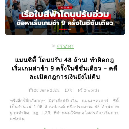
In
ข่าวกีฬา
แมนซิตี้ โดนปรับ 48 ล้าน! ทำผิดกฎ
เริ่มเกมล่าช้า 9 ครั้งในซีซั่นเดียว – คดี
ละเมิดกฎการเงินยังไม่คืบ
20 June 2025
0
2 words
พรีเมียร์ลีกอังกฤษ มีคำสั่งปรับเงิน แมนเชสเตอร์ ซิตี้
เป็นจำนวน 1.08 ล้านปอนด์ หรือประมาณ 48 ล้านบาท
ฐานทำผิด กฎ L.33 ที่กำหนดให้ทุกสโมสรต้องเริ่มการ
แข่งขัน