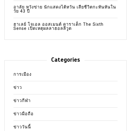
อาลัย หวังข่าย นักแสดงไต้หวัน เสียชีวิตกะทันหันใน
วัย 43 ปี
ฮาเลย์ โจเอล ออสเมนต์ ดาราเด็ก The Sixth
Sense เปิดเหตุผลลาฮอลลีวูด
Categories
การเมือง
ข่าว
ข่าวกีฬา
ข่าวมือถือ
ข่าววันนี้