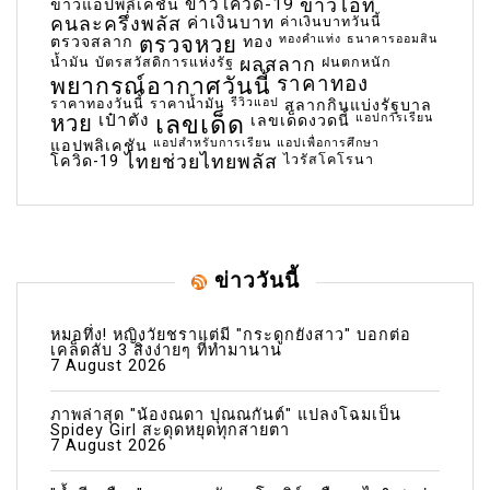
ข่าวโควิด-19
ข่าวไอที
ข่าวแอปพลิเคชัน
คนละครึ่งพลัส
ค่าเงินบาท
ค่าเงินบาทวันนี้
ตรวจหวย
ทองคำแท่ง
ธนาคารออมสิน
ตรวจสลาก
ทอง
น้ำมัน
บัตรสวัสดิการแห่งรัฐ
ผลสลาก
ฝนตกหนัก
พยากรณ์อากาศวันนี้
ราคาทอง
ราคาทองวันนี้
ราคาน้ำมัน
รีวิวแอป
สลากกินแบ่งรัฐบาล
เลขเด็ด
หวย
เป๋าตัง
แอปการเรียน
เลขเด็ดงวดนี้
แอปสำหรับการเรียน
แอปเพื่อการศึกษา
แอปพลิเคชัน
ไทยช่วยไทยพลัส
ไวรัสโคโรนา
โควิด-19
ข่าววันนี้
หมอทึ่ง! หญิงวัยชราแต่มี "กระดูกยังสาว" บอกต่อ
เคล็ดลับ 3 สิ่งง่ายๆ ที่ทำมานาน
7 August 2026
ภาพล่าสุด "น้องณดา ปุณณกันต์" แปลงโฉมเป็น
Spidey Girl สะดุดหยุดทุกสายตา
7 August 2026