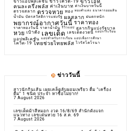
ข่าวโควิด-19
ข่าวไอที
ข่าวแอปพลิเคชัน
คนละครึ่งพลัส
ค่าเงินบาท
ค่าเงินบาทวันนี้
ตรวจหวย
ทองคำแท่ง
ธนาคารออมสิน
ตรวจสลาก
ทอง
น้ำมัน
บัตรสวัสดิการแห่งรัฐ
ผลสลาก
ฝนตกหนัก
พยากรณ์อากาศวันนี้
ราคาทอง
ราคาทองวันนี้
ราคาน้ำมัน
รีวิวแอป
สลากกินแบ่งรัฐบาล
เลขเด็ด
หวย
เป๋าตัง
แอปการเรียน
เลขเด็ดงวดนี้
แอปสำหรับการเรียน
แอปเพื่อการศึกษา
แอปพลิเคชัน
ไทยช่วยไทยพลัส
ไวรัสโคโรนา
โควิด-19
ข่าววันนี้
สาวนักกินเส้น เผยเคล็ดลับผอมเพรียว ดื่ม "เครื่อง
ดื่ม" 1 ชนิด ประจำ หาซื้อไม่ยาก!
7 August 2026
เลขเด็ดม้าสีหมอก งวด 16/8/69 สำนักดังแจก
แนวทาง เลขเด่นหวย 16 ส.ค. 69
7 August 2026