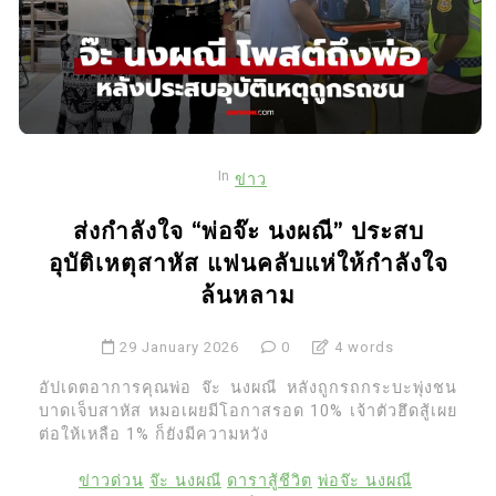
In
ข่าว
ส่งกำลังใจ “พ่อจ๊ะ นงผณี” ประสบ
อุบัติเหตุสาหัส แฟนคลับแห่ให้กำลังใจ
ล้นหลาม
29 January 2026
0
4 words
อัปเดตอาการคุณพ่อ จ๊ะ นงผณี หลังถูกรถกระบะพุ่งชน
บาดเจ็บสาหัส หมอเผยมีโอกาสรอด 10% เจ้าตัวฮึดสู้เผย
ต่อให้เหลือ 1% ก็ยังมีความหวัง
ข่าวด่วน
จ๊ะ นงผณี
ดาราสู้ชีวิต
พ่อจ๊ะ นงผณี