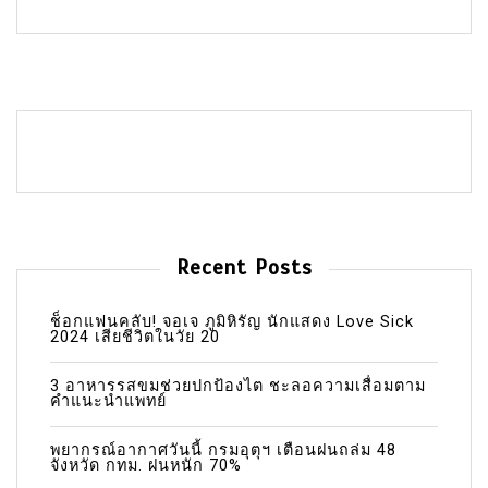
Recent Posts
ช็อกแฟนคลับ! จอเจ ภูมิหิรัญ นักแสดง Love Sick
2024 เสียชีวิตในวัย 20
3 อาหารรสขมช่วยปกป้องไต ชะลอความเสื่อมตาม
คำแนะนำแพทย์
พยากรณ์อากาศวันนี้ กรมอุตุฯ เตือนฝนถล่ม 48
จังหวัด กทม. ฝนหนัก 70%