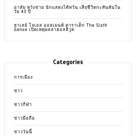
อาลัย หวังข่าย นักแสดงไต้หวัน เสียชีวิตกะทันหันใน
วัย 43 ปี
ฮาเลย์ โจเอล ออสเมนต์ ดาราเด็ก The Sixth
Sense เปิดเหตุผลลาฮอลลีวูด
Categories
การเมือง
ข่าว
ข่าวกีฬา
ข่าวมือถือ
ข่าววันนี้