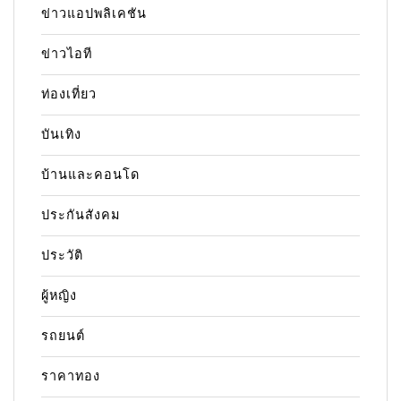
ข่าวแอปพลิเคชัน
ข่าวไอที
ท่องเที่ยว
บันเทิง
บ้านและคอนโด
ประกันสังคม
ประวัติ
ผู้หญิง
รถยนต์
ราคาทอง