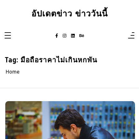
Skip
to
อัปเดตข่าว ข่าววันนี้
content
Tag:
มือถือราคาไม่เกินหกพัน
Home