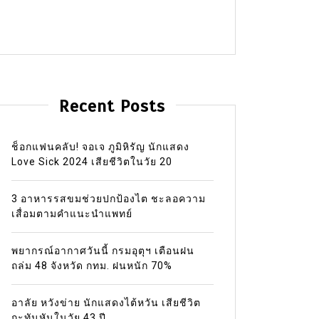
Recent Posts
ช็อกแฟนคลับ! จอเจ ภูมิหิรัญ นักแสดง
Love Sick 2024 เสียชีวิตในวัย 20
3 อาหารรสขมช่วยปกป้องไต ชะลอความ
เสื่อมตามคำแนะนำแพทย์
พยากรณ์อากาศวันนี้ กรมอุตุฯ เตือนฝน
ถล่ม 48 จังหวัด กทม. ฝนหนัก 70%
อาลัย หวังข่าย นักแสดงไต้หวัน เสียชีวิต
กะทันหันในวัย 43 ปี