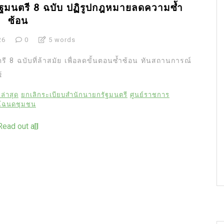
ัฐมนตรี 8 ฉบับ ปฏิรูปกฎหมายลดความซ้ำ
ซ้อน
26
0
5 words
ี 8 ฉบับที่ล้าสมัย เพื่อลดขั้นตอนซ้ำซ้อน ทันสถานการณ์
ฐ
ล่าสุด
ยกเลิกระเบียบสำนักนายกรัฐมนตรี
ศูนย์ราชการ
โฉนดชุมชน
Read out all