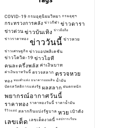
กรมอุตุฯ
COVID-19
กรมอุตุนิยมวิทยา
ข่าวกีฬา
กระทรวงการคลัง
ข่าวดารา
ข่าวมือถือ
ข่าวด่วน
ข่าวบันเทิง
ข่าวราคาทอง
ข่าวหวย
ข่าววันนี้
ข่าวเศรษฐกิจ
ข่าวแอปพลิเคชัน
ข่าวโควิด-19
ข่าวไอที
ค่าเงินบาท
คนละครึ่งพลัส
ค่าเงินบาทวันนี้
ตรวจสลาก
ตรวจหวย
ทองคำแท่ง
ธนาคารออมสิน
น้ำมัน
ทอง
บัตรสวัสดิการแห่งรัฐ
ฝนตกหนัก
ผลสลาก
พยากรณ์อากาศวันนี้
ราคาทองวันนี้
ราคาน้ำมัน
ราคาทอง
รีวิวแอป
สลากกินแบ่งรัฐบาล
เป๋าตัง
หวย
แอปการเรียน
เลขเด็ดงวดนี้
เลขเด็ด