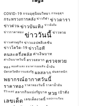
กรมอุตุฯ
COVID-19
กรมอุตุนิยมวิทยา
ข่าวกีฬา
กระทรวงการคลัง
ข่าวดารา
ข่าวมือถือ
ข่าวด่วน
ข่าวบันเทิง
ข่าวราคาทอง
ข่าวหวย
ข่าววันนี้
ข่าวเศรษฐกิจ
ข่าวแอปพลิเคชัน
ข่าวโควิด-19
ข่าวไอที
ค่าเงินบาท
คนละครึ่งพลัส
ค่าเงินบาทวันนี้
ตรวจสลาก
ตรวจหวย
ทองคำแท่ง
ธนาคารออมสิน
น้ำมัน
ทอง
บัตรสวัสดิการแห่งรัฐ
ฝนตกหนัก
ผลสลาก
พยากรณ์อากาศวันนี้
ราคาทองวันนี้
ราคาน้ำมัน
ราคาทอง
รีวิวแอป
สลากกินแบ่งรัฐบาล
เป๋าตัง
หวย
แอปการเรียน
เลขเด็ดงวดนี้
เลขเด็ด