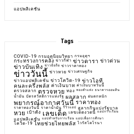
แอปพลิเคชัน
Tags
COVID-19
กรมอุตุฯ
กรมอุตุนิยมวิทยา
กระทรวงการคลัง
ข่าวกีฬา
ข่าวดารา
ข่าวด่วน
ข่าวบันเทิง
ข่าวมือถือ
ข่าวราคาทอง
ข่าววันนี้
ข่าวเศรษฐกิจ
ข่าวหวย
ข่าวโควิด-19
ข่าวไอที
ข่าวแอปพลิเคชัน
คนละครึ่งพลัส
ค่าเงินบาท
ค่าเงินบาทวันนี้
ตรวจหวย
ทองคำแท่ง
ธนาคารออมสิน
ตรวจสลาก
ทอง
น้ำมัน
บัตรสวัสดิการแห่งรัฐ
ผลสลาก
ฝนตกหนัก
พยากรณ์อากาศวันนี้
ราคาทอง
ราคาทองวันนี้
ราคาน้ำมัน
รีวิวแอป
สลากกินแบ่งรัฐบาล
เลขเด็ด
หวย
เป๋าตัง
แอปการเรียน
เลขเด็ดงวดนี้
แอปสำหรับการเรียน
แอปเพื่อการศึกษา
แอปพลิเคชัน
ไทยช่วยไทยพลัส
ไวรัสโคโรนา
โควิด-19