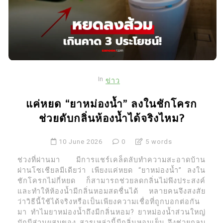
In
ข่าว
แค่หยด “ยาหม่องน้ำ” ลงในชักโครก
ช่วยดับกลิ่นห้องน้ำได้จริงไหม?
10 June 2026
0
5 words
ช่วงที่ผ่านมา มีการแชร์เคล็ดลับทำความสะอาดบ้าน
ผ่านโซเชียลมีเดียว่า เพียงแค่หยด “ยาหม่องน้ำ” ลงใน
ชักโครกไม่กี่หยด ก็สามารถช่วยลดกลิ่นไม่พึงประสงค์
และทำให้ห้องน้ำมีกลิ่นหอมสดชื่นได้ หลายคนจึงสงสัย
ว่าวิธีนี้ใช้ได้จริงหรือเป็นเพียงความเชื่อที่ถูกบอกต่อกัน
มา ทำไมยาหม่องน้ำถึงมีกลิ่นหอม? ยาหม่องน้ำส่วนใหญ่
มักมีส่วนผสมของ สารเหล่านี้มีกลิ่นหอมเย็น จึงช่วยกลบ