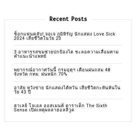
Recent Posts
ช็อกแฟนคลับ! จอเจ ภูมิหิรัญ นักแสดง Love Sick
2024 เสียชีวิตในวัย 20
3 อาหารรสขมช่วยปกป้องไต ชะลอความเสื่อมตาม
คำแนะนำแพทย์
พยากรณ์อากาศวันนี้ กรมอุตุฯ เตือนฝนถล่ม 48
จังหวัด กทม. ฝนหนัก 70%
อาลัย หวังข่าย นักแสดงไต้หวัน เสียชีวิตกะทันหันใน
วัย 43 ปี
ฮาเลย์ โจเอล ออสเมนต์ ดาราเด็ก The Sixth
Sense เปิดเหตุผลลาฮอลลีวูด