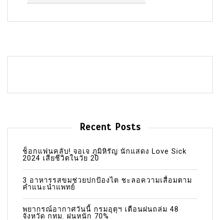
Recent Posts
ช็อกแฟนคลับ! จอเจ ภูมิหิรัญ นักแสดง Love Sick
2024 เสียชีวิตในวัย 20
3 อาหารรสขมช่วยปกป้องไต ชะลอความเสื่อมตาม
คำแนะนำแพทย์
พยากรณ์อากาศวันนี้ กรมอุตุฯ เตือนฝนถล่ม 48
จังหวัด กทม. ฝนหนัก 70%