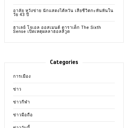
อาลัย หวังข่าย นักแสดงไต้หวัน เสียชีวิตกะทันหันใน
วัย 43 ปี
ฮาเลย์ โจเอล ออสเมนต์ ดาราเด็ก The Sixth
Sense เปิดเหตุผลลาฮอลลีวูด
Categories
การเมือง
ข่าว
ข่าวกีฬา
ข่าวมือถือ
ข่าววันนี้