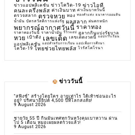
ข่าวโควิด-19
ข่าวไอที
ข่าวแอปพลิเคชัน
คนละครึ่งพลัส
ค่าเงินบาท
ค่าเงินบาทวันนี้
ตรวจหวย
ทองคำแท่ง
ธนาคารออมสิน
ตรวจสลาก
ทอง
น้ำมัน
บัตรสวัสดิการแห่งรัฐ
ผลสลาก
ฝนตกหนัก
พยากรณ์อากาศวันนี้
ราคาทอง
ราคาทองวันนี้
ราคาน้ำมัน
รีวิวแอป
สลากกินแบ่งรัฐบาล
เลขเด็ด
หวย
เป๋าตัง
แอปการเรียน
เลขเด็ดงวดนี้
แอปสำหรับการเรียน
แอปเพื่อการศึกษา
แอปพลิเคชัน
ไทยช่วยไทยพลัส
ไวรัสโคโรนา
โควิด-19
ข่าววันนี้
"สฟิงซ์" สร้างโดยใคร อายุเท่าไร ใต้เท้าซ่อนอะไร
อยู่? ปริศนาอียิปต์ 4,500 ปีที่โลกสงสัย!
9 August 2026
ชายวัย 55 ปี กินมันเทศทุกวันหวังคุมเบาหวาน ผ่าน
ไป 5 เดือน หมอเผยผลตรวจแล้ว!
9 August 2026