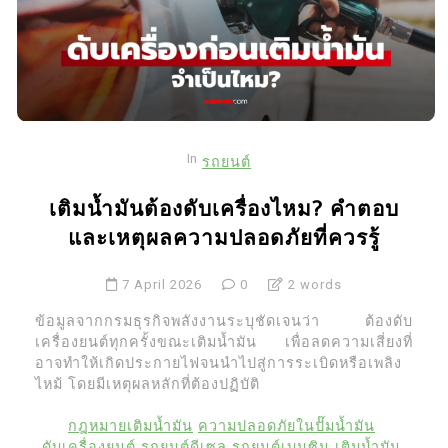
In
รถยนต์
เติมน้ำมันต้องดับเครื่องไหม? คำตอบ
และเหตุผลความปลอดภัยที่ควรรู้
7 April 2026
0
2 words
ข้อมูลจากกรมธุรกิจพลังงานระบุชัดเจนว่า ต้องดับ
เครื่องยนต์ทุกครั้งขณะเติมน้ำมัน เพื่อลดความเสี่ยงที่
อาจทำให้เกิดประกายไฟจนนำไปสู่การระเบิดหรือเพลิง
ไหม้ โดยมีเหตุผลหลักที่ต้องปฏิบัติ
กฎหมายเติมน้ำมัน
ความปลอดภัยในปั๊มน้ำมัน
ดับเครื่องยนต์
รถยนต์ดีเซล
รถยนต์เบนซิน
เติมน้ำมัน