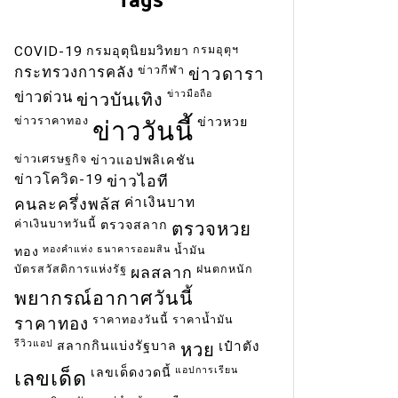
กรมอุตุฯ
COVID-19
กรมอุตุนิยมวิทยา
ข่าวกีฬา
กระทรวงการคลัง
ข่าวดารา
ข่าวมือถือ
ข่าวด่วน
ข่าวบันเทิง
ข่าวราคาทอง
ข่าวหวย
ข่าววันนี้
ข่าวเศรษฐกิจ
ข่าวแอปพลิเคชัน
ข่าวโควิด-19
ข่าวไอที
ค่าเงินบาท
คนละครึ่งพลัส
ค่าเงินบาทวันนี้
ตรวจสลาก
ตรวจหวย
ทองคำแท่ง
ธนาคารออมสิน
น้ำมัน
ทอง
บัตรสวัสดิการแห่งรัฐ
ฝนตกหนัก
ผลสลาก
พยากรณ์อากาศวันนี้
ราคาทองวันนี้
ราคาน้ำมัน
ราคาทอง
รีวิวแอป
สลากกินแบ่งรัฐบาล
เป๋าตัง
หวย
แอปการเรียน
เลขเด็ดงวดนี้
เลขเด็ด