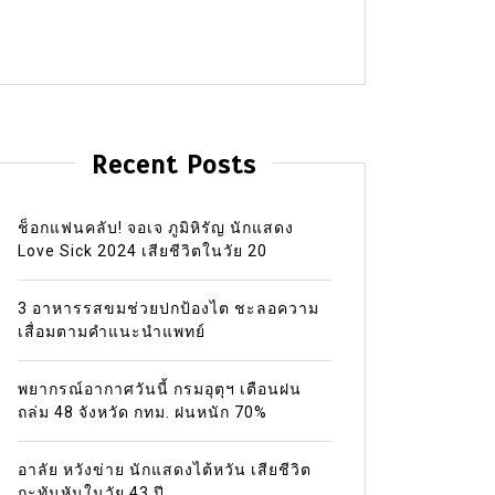
Recent Posts
ช็อกแฟนคลับ! จอเจ ภูมิหิรัญ นักแสดง
Love Sick 2024 เสียชีวิตในวัย 20
3 อาหารรสขมช่วยปกป้องไต ชะลอความ
เสื่อมตามคำแนะนำแพทย์
พยากรณ์อากาศวันนี้ กรมอุตุฯ เตือนฝน
ถล่ม 48 จังหวัด กทม. ฝนหนัก 70%
อาลัย หวังข่าย นักแสดงไต้หวัน เสียชีวิต
กะทันหันในวัย 43 ปี