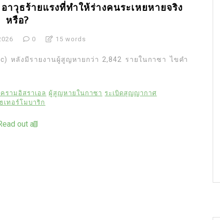
าวุธร้ายแรงที่ทำให้ร่างคนระเหยหายจริง
หรือ?
2026
0
15 words
ic) หลังมีรายงานผู้สูญหายกว่า 2,842 รายในกาซา ไขคำ
งครามอิสราเอล
ผู้สูญหายในกาซา
ระเบิดสุญญากาศ
ุธเทอร์โมบาริก
Read out all