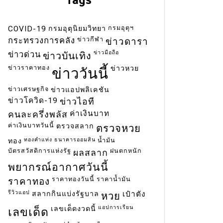
กรมอุตุฯ
COVID-19
กรมอุตุนิยมวิทยา
ข่าวกีฬา
กระทรวงการคลัง
ข่าวดารา
ข่าวมือถือ
ข่าวด่วน
ข่าวบันเทิง
ข่าวราคาทอง
ข่าวหวย
ข่าววันนี้
ข่าวเศรษฐกิจ
ข่าวแอปพลิเคชัน
ข่าวโควิด-19
ข่าวไอที
ค่าเงินบาท
คนละครึ่งพลัส
ค่าเงินบาทวันนี้
ตรวจสลาก
ตรวจหวย
ทองคำแท่ง
ธนาคารออมสิน
น้ำมัน
ทอง
บัตรสวัสดิการแห่งรัฐ
ฝนตกหนัก
ผลสลาก
พยากรณ์อากาศวันนี้
ราคาทองวันนี้
ราคาน้ำมัน
ราคาทอง
รีวิวแอป
สลากกินแบ่งรัฐบาล
เป๋าตัง
หวย
แอปการเรียน
เลขเด็ดงวดนี้
เลขเด็ด