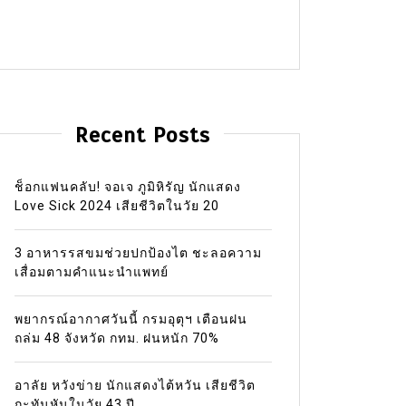
Recent Posts
ช็อกแฟนคลับ! จอเจ ภูมิหิรัญ นักแสดง
Love Sick 2024 เสียชีวิตในวัย 20
3 อาหารรสขมช่วยปกป้องไต ชะลอความ
เสื่อมตามคำแนะนำแพทย์
พยากรณ์อากาศวันนี้ กรมอุตุฯ เตือนฝน
ถล่ม 48 จังหวัด กทม. ฝนหนัก 70%
อาลัย หวังข่าย นักแสดงไต้หวัน เสียชีวิต
กะทันหันในวัย 43 ปี