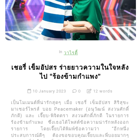
In
วาไรตี้
เชอรี่ เข็มอัปสร ร่ายยาวความในใจหลัง
ไป “ร้องข้ามกำแพง”
10 January 2023
0
12 words
เป็นโมเมนต์ที่น่ารักสุดๆ เมื่อ เชอรี่ เข็มอัปสร สิริสุขะ
มาเซอร์ไพรส์ บอย Peacemaker (อนุวัฒน์ สงวนศักดิ์
ภักดี) และ เจี๊ยบ-พิจิตตรา สงวนศักดิ์ภักดี ในรายการ
ร้องข้ามกำแพง ซึ่งเธอได้โพสต์ข้อความน่ารักหลังออก
รายการ โดยเจี๊ยบได้พิมพ์ข้อความว่า “อีกหนึ่ง
ประสบการณ์ดีๆ ต้องขอขอบคุณเจี๊ยบและพี่บอยมากๆ