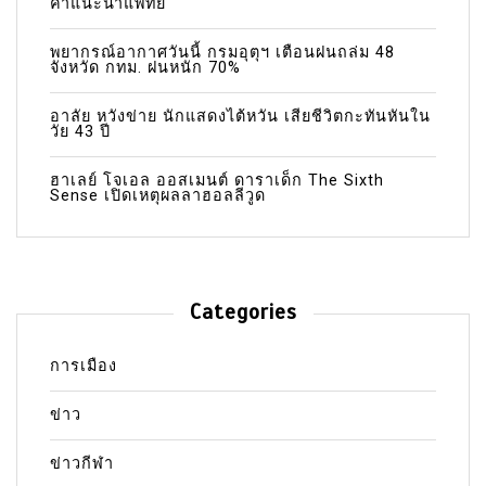
คำแนะนำแพทย์
พยากรณ์อากาศวันนี้ กรมอุตุฯ เตือนฝนถล่ม 48
จังหวัด กทม. ฝนหนัก 70%
อาลัย หวังข่าย นักแสดงไต้หวัน เสียชีวิตกะทันหันใน
วัย 43 ปี
ฮาเลย์ โจเอล ออสเมนต์ ดาราเด็ก The Sixth
Sense เปิดเหตุผลลาฮอลลีวูด
Categories
การเมือง
ข่าว
ข่าวกีฬา