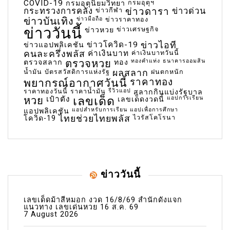
COVID-19
กรมอุตุฯ
กรมอุตุนิยมวิทยา
กระทรวงการคลัง
ข่าวกีฬา
ข่าวดารา
ข่าวด่วน
ข่าวบันเทิง
ข่าวมือถือ
ข่าวราคาทอง
ข่าววันนี้
ข่าวเศรษฐกิจ
ข่าวหวย
ข่าวโควิด-19
ข่าวไอที
ข่าวแอปพลิเคชัน
คนละครึ่งพลัส
ค่าเงินบาท
ค่าเงินบาทวันนี้
ตรวจหวย
ทองคำแท่ง
ธนาคารออมสิน
ตรวจสลาก
ทอง
น้ำมัน
บัตรสวัสดิการแห่งรัฐ
ผลสลาก
ฝนตกหนัก
พยากรณ์อากาศวันนี้
ราคาทอง
ราคาทองวันนี้
ราคาน้ำมัน
รีวิวแอป
สลากกินแบ่งรัฐบาล
เลขเด็ด
หวย
เป๋าตัง
แอปการเรียน
เลขเด็ดงวดนี้
แอปสำหรับการเรียน
แอปเพื่อการศึกษา
แอปพลิเคชัน
ไทยช่วยไทยพลัส
ไวรัสโคโรนา
โควิด-19
ข่าววันนี้
เลขเด็ดม้าสีหมอก งวด 16/8/69 สำนักดังแจก
แนวทาง เลขเด่นหวย 16 ส.ค. 69
7 August 2026