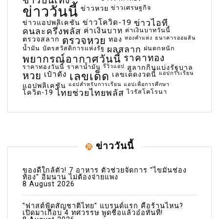
ข่าวบันเทิง
ข่าววันนี้
ข่าวเศรษฐกิจ
ข่าวหวย
ข่าวโควิด-19
ข่าวไอที
ข่าวแอปพลิเคชัน
คนละครึ่งพลัส
ค่าเงินบาท
ค่าเงินบาทวันนี้
ตรวจหวย
ทองคำแท่ง
ธนาคารออมสิน
ตรวจสลาก
ทอง
น้ำมัน
บัตรสวัสดิการแห่งรัฐ
ผลสลาก
ฝนตกหนัก
พยากรณ์อากาศวันนี้
ราคาทอง
ราคาทองวันนี้
ราคาน้ำมัน
รีวิวแอป
สลากกินแบ่งรัฐบาล
เลขเด็ด
หวย
เป๋าตัง
แอปการเรียน
เลขเด็ดงวดนี้
แอปสำหรับการเรียน
แอปเพื่อการศึกษา
แอปพลิเคชัน
ไทยช่วยไทยพลัส
ไวรัสโคโรนา
โควิด-19
ข่าววันนี้
ของดีใกล้ตัว! 7 อาหาร ตัวช่วยจัดการ "ไขมันช่อง
ท้อง" อิ่มนาน ไม่ต้องจ่ายแพง
8 August 2026
"ฟาสต์ฟู้ดสัญชาติไทย" แบรนด์แรก คือร้านไหน?
เปิดมาเกือบ 4 ทศวรรษ พูดชื่อแล้วอ๋อทันที!