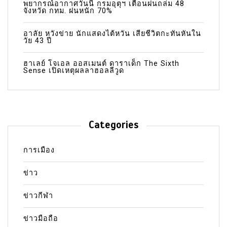
พยากรณ์อากาศวันนี้ กรมอุตุฯ เตือนฝนถล่ม 48
จังหวัด กทม. ฝนหนัก 70%
อาลัย หวังข่าย นักแสดงไต้หวัน เสียชีวิตกะทันหันใน
วัย 43 ปี
ฮาเลย์ โจเอล ออสเมนต์ ดาราเด็ก The Sixth
Sense เปิดเหตุผลลาฮอลลีวูด
Categories
การเมือง
ข่าว
ข่าวกีฬา
ข่าวมือถือ