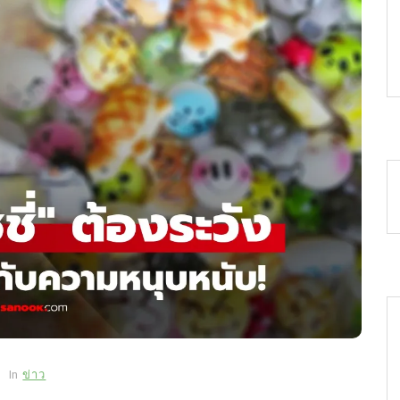
In
ข่าว