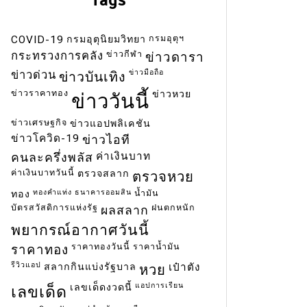
กรมอุตุฯ
COVID-19
กรมอุตุนิยมวิทยา
ข่าวกีฬา
กระทรวงการคลัง
ข่าวดารา
ข่าวมือถือ
ข่าวด่วน
ข่าวบันเทิง
ข่าวราคาทอง
ข่าวหวย
ข่าววันนี้
ข่าวเศรษฐกิจ
ข่าวแอปพลิเคชัน
ข่าวโควิด-19
ข่าวไอที
ค่าเงินบาท
คนละครึ่งพลัส
ค่าเงินบาทวันนี้
ตรวจสลาก
ตรวจหวย
ทองคำแท่ง
ธนาคารออมสิน
น้ำมัน
ทอง
บัตรสวัสดิการแห่งรัฐ
ฝนตกหนัก
ผลสลาก
พยากรณ์อากาศวันนี้
ราคาทองวันนี้
ราคาน้ำมัน
ราคาทอง
รีวิวแอป
สลากกินแบ่งรัฐบาล
เป๋าตัง
หวย
แอปการเรียน
เลขเด็ดงวดนี้
เลขเด็ด