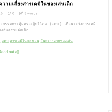
งความเสี่ยงสารเคมีในของเล่นเด็ก
26
0
5 words
ะกรรมการคุ้มครองผู้บริโภค (สคบ.) เตือนระวังสารเคมี
ยงอันตรายต่อเด็ก
่
สคบ
สารเคมีในของเล่น
อันตรายจากของเล่น
Read out all