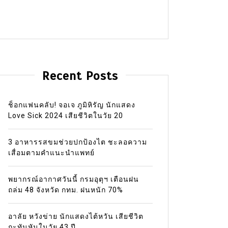
Recent Posts
ช็อกแฟนคลับ! จอเจ ภูมิหิรัญ นักแสดง
Love Sick 2024 เสียชีวิตในวัย 20
3 อาหารรสขมช่วยปกป้องไต ชะลอความ
เสื่อมตามคำแนะนำแพทย์
พยากรณ์อากาศวันนี้ กรมอุตุฯ เตือนฝน
ถล่ม 48 จังหวัด กทม. ฝนหนัก 70%
อาลัย หวังข่าย นักแสดงไต้หวัน เสียชีวิต
กะทันหันในวัย 43 ปี