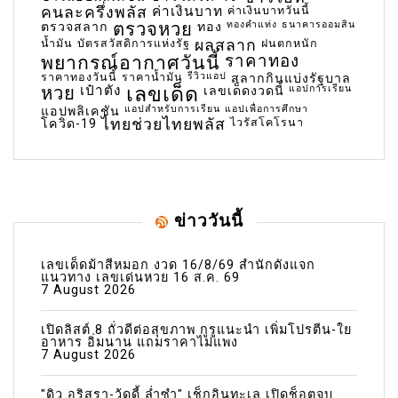
คนละครึ่งพลัส
ค่าเงินบาท
ค่าเงินบาทวันนี้
ตรวจหวย
ทองคำแท่ง
ธนาคารออมสิน
ตรวจสลาก
ทอง
น้ำมัน
บัตรสวัสดิการแห่งรัฐ
ผลสลาก
ฝนตกหนัก
พยากรณ์อากาศวันนี้
ราคาทอง
ราคาทองวันนี้
ราคาน้ำมัน
รีวิวแอป
สลากกินแบ่งรัฐบาล
เลขเด็ด
หวย
เป๋าตัง
แอปการเรียน
เลขเด็ดงวดนี้
แอปสำหรับการเรียน
แอปเพื่อการศึกษา
แอปพลิเคชัน
ไทยช่วยไทยพลัส
ไวรัสโคโรนา
โควิด-19
ข่าววันนี้
เลขเด็ดม้าสีหมอก งวด 16/8/69 สำนักดังแจก
แนวทาง เลขเด่นหวย 16 ส.ค. 69
7 August 2026
เปิดลิสต์ 8 ถั่วดีต่อสุขภาพ กูรูแนะนำ เพิ่มโปรตีน-ใย
อาหาร อิ่มนาน แถมราคาไม่แพง
7 August 2026
"ดิว อริสรา-วู้ดดี้ ล่ำซำ" เช็กอินทะเล เปิดช็อตจูบ