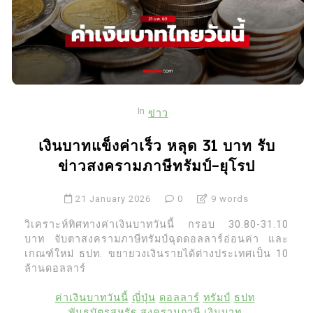
In
ข่าว
เงินบาทแข็งค่าเร็ว หลุด 31 บาท รับ
ข่าวสงครามภาษีทรัมป์-ยุโรป
21 January 2026
0
9 words
วิเคราะห์ทิศทางค่าเงินบาทวันนี้ กรอบ 30.80-31.10
บาท จับตาสงครามภาษีทรัมป์ฉุดดอลลาร์อ่อนค่า และ
เกณฑ์ใหม่ ธปท. ขยายวงเงินรายได้ต่างประเทศเป็น 10
ล้านดอลลาร์
ค่าเงินบาทวันนี้
ญี่ปุ่น
ดอลลาร์
ทรัมป์
ธปท
พันธบัตรสหรัฐ
สงครามภาษี
เงินบาท