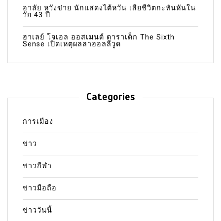
อาลัย หวังข่าย นักแสดงไต้หวัน เสียชีวิตกะทันหันใน
วัย 43 ปี
ฮาเลย์ โจเอล ออสเมนต์ ดาราเด็ก The Sixth
Sense เปิดเหตุผลลาฮอลลีวูด
Categories
การเมือง
ข่าว
ข่าวกีฬา
ข่าวมือถือ
ข่าววันนี้