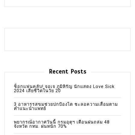
Recent Posts
ช็อกแฟนคลับ! จอเจ ภูมิหิรัญ นักแสดง Love Sick
2024 เสียชีวิตในวัย 20
3 อาหารรสขมช่วยปกป้องไต ชะลอความเสื่อมตาม
คำแนะนำแพทย์
พยากรณ์อากาศวันนี้ กรมอุตุฯ เตือนฝนถล่ม 48
จังหวัด กทม. ฝนหนัก 70%