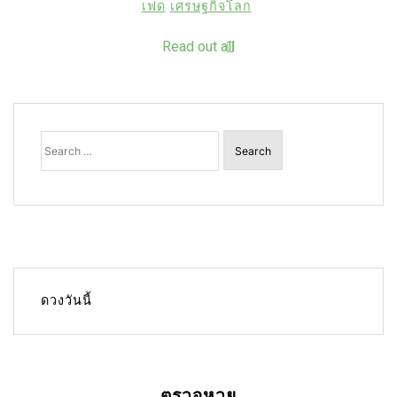
เฟด
เศรษฐกิจโลก
Read out all
Search
for:
ดวงวันนี้
ตรวจหวย