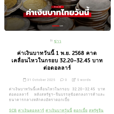
In
ข่าว
ค่าเงินบาทวันนี้ 1 พ.ย. 2568 คาด
เคลื่อนไหวในกรอบ 32.20–32.45 บาท
ต่อดอลลาร์
31 October 2025
0
5 words
ค่าเงินบาทวันนี้เคลื่อนไหวในกรอบ 32.20–32.45 บาท
ต่อดอลลาร์ หลังสหรัฐฯ–จีนบรรลุข้อตกลงการค้าและ
ธนาคารกลางหลักคงอัตราดอกเบี้ย
SCB
ค่าเงินดอลลาร์
ค่าเงินบาทวันนี้
ดอกเบี้ย
สหรัฐจีน