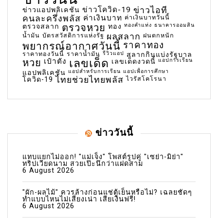
ข่าวโควิด-19
ข่าวไอที
ข่าวแอปพลิเคชัน
คนละครึ่งพลัส
ค่าเงินบาท
ค่าเงินบาทวันนี้
ตรวจหวย
ทองคำแท่ง
ธนาคารออมสิน
ตรวจสลาก
ทอง
น้ำมัน
บัตรสวัสดิการแห่งรัฐ
ผลสลาก
ฝนตกหนัก
พยากรณ์อากาศวันนี้
ราคาทอง
ราคาทองวันนี้
ราคาน้ำมัน
รีวิวแอป
สลากกินแบ่งรัฐบาล
เลขเด็ด
หวย
เป๋าตัง
แอปการเรียน
เลขเด็ดงวดนี้
แอปสำหรับการเรียน
แอปเพื่อการศึกษา
แอปพลิเคชัน
ไทยช่วยไทยพลัส
ไวรัสโคโรนา
โควิด-19
ข่าววันนี้
แทบแยกไม่ออก! "แม่เจ็ง" โพสต์รูปคู่ "เซย่า-มิย่า"
ทริปเวียดนาม สวยเป๊ะนึกว่าแฝดสาม
6 August 2026
"ผัก-ผลไม้" ควรล้างก่อนแช่ตู้เย็นหรือไม่? เฉลยชัดๆ
ทำแบบไหนไม่เสี่ยงเน่า เสียเงินฟรี!
6 August 2026