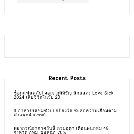
Recent Posts
ช็อกแฟนคลับ! จอเจ ภูมิหิรัญ นักแสดง Love Sick
2024 เสียชีวิตในวัย 20
3 อาหารรสขมช่วยปกป้องไต ชะลอความเสื่อมตาม
คำแนะนำแพทย์
พยากรณ์อากาศวันนี้ กรมอุตุฯ เตือนฝนถล่ม 48
จังหวัด กทม. ฝนหนัก 70%