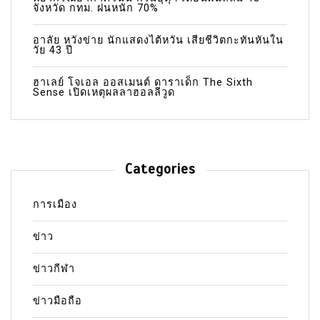
จังหวัด กทม. ฝนหนัก 70%
อาลัย หวังข่าย นักแสดงไต้หวัน เสียชีวิตกะทันหันใน
วัย 43 ปี
ฮาเลย์ โจเอล ออสเมนต์ ดาราเด็ก The Sixth
Sense เปิดเหตุผลลาฮอลลีวูด
Categories
การเมือง
ข่าว
ข่าวกีฬา
ข่าวมือถือ