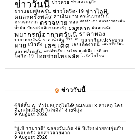
ข่าววันนี้
ข่าวเศรษฐกิจ
ข่าวหวย
ข่าวโควิด-19
ข่าวไอที
ข่าวแอปพลิเคชัน
คนละครึ่งพลัส
ค่าเงินบาท
ค่าเงินบาทวันนี้
ตรวจหวย
ทองคำแท่ง
ธนาคารออมสิน
ตรวจสลาก
ทอง
น้ำมัน
บัตรสวัสดิการแห่งรัฐ
ผลสลาก
ฝนตกหนัก
พยากรณ์อากาศวันนี้
ราคาทอง
ราคาทองวันนี้
ราคาน้ำมัน
รีวิวแอป
สลากกินแบ่งรัฐบาล
เลขเด็ด
หวย
เป๋าตัง
แอปการเรียน
เลขเด็ดงวดนี้
แอปสำหรับการเรียน
แอปเพื่อการศึกษา
แอปพลิเคชัน
ไทยช่วยไทยพลัส
ไวรัสโคโรนา
โควิด-19
ข่าววันนี้
ซีรีส์สั้น AI ทำไมหยุดดูไม่ได้! หมอเผย 3 สาเหตุ ใคร
คือกลุ่มเสี่ยงที่ "เสพติด" ง่ายที่สุด
9 August 2026
"ปูเป้ รามาวดี" ฉลองวันเกิด 48 ปีเรียบง่ายอบอุ่นกับ
ครอบครัว ลูกสาวสวยมาก
9 August 2026