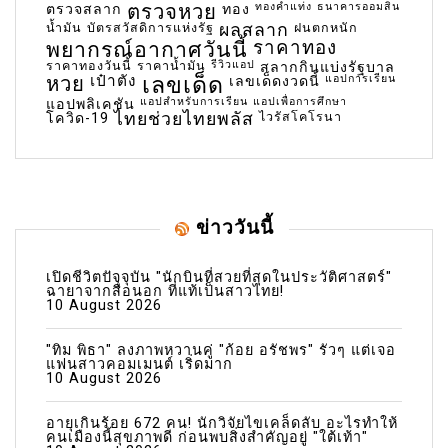
ตรวจหวย
ทองคำแท่ง
ธนาคารออมสิน
ตรวจสลาก
ทอง
น้ำมัน
บัตรสวัสดิการแห่งรัฐ
ผลสลาก
ฝนตกหนัก
พยากรณ์อากาศวันนี้
ราคาทอง
ราคาทองวันนี้
ราคาน้ำมัน
รีวิวแอป
สลากกินแบ่งรัฐบาล
เลขเด็ด
หวย
เป๋าตัง
แอปการเรียน
เลขเด็ดงวดนี้
แอปสำหรับการเรียน
แอปเพื่อการศึกษา
แอปพลิเคชัน
ไทยช่วยไทยพลัส
ไวรัสโคโรนา
โควิด-19
ข่าววันนี้
เปิดชีวิตปัจจุบัน "นักบินที่สวยที่สุดในประวัติศาสตร์"
ฉายาจากสื่อนอก ที่แท้เป็นสาวไทย!
10 August 2026
"ทิม พิธา" ลงภาพหวานคู่ "ก้อย อรัชพร" รัวๆ แต่เจอ
แฟนสาวคอมเมนต์ เริ่ดมาก
10 August 2026
อายุเกินร้อย 672 คน! นักวิจัยไขเคล็ดลับ อะไรทำให้
คนเมืองนี้สุขภาพดี ก่อนพบสิ่งสำคัญอยู่ "ใต้เท้า"