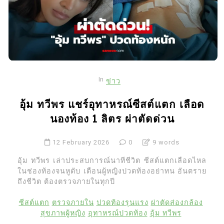
In
ข่าว
อุ้ม ทวีพร แชร์อุทาหรณ์ซีสต์แตก เลือด
นองท้อง 1 ลิตร ผ่าตัดด่วน
12 February 2026
0
9 words
อุ้ม ทวีพร เล่าประสบการณ์นาทีชีวิต ซีสต์แตกเลือดไหล
ในช่องท้องจนหูดับ เตือนผู้หญิงปวดท้องอย่าทน อันตราย
ถึงชีวิต ต้องตรวจภายในทุกปี
ซีสต์แตก
ตรวจภายใน
ปวดท้องรุนแรง
ผ่าตัดส่องกล้อง
สุขภาพผู้หญิง
อุทาหรณ์ปวดท้อง
อุ้ม ทวีพร