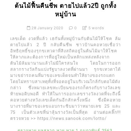
ต้นไม้ฟื้นคืนชีพ ตายไปแล้ว2ปี ถูกทั้ง
หมู่บ้าน
28 January 2020
0
5 words
เลขเด็ด งวดที่แล้ว เฮกันทั้งหมู่บ้านกับต้นไม้ให้โชค ล้ม
ตายไปแล้ว 2 ปี กลับคืนชีพ ชาวบ้านคอหวยเชื่อว่า
อิทธิฤทธิ์ของรุกขเทวดาที่สิงสถิตอยู่ในต้นไม้มาให้โชค
ให้ลาภและต้องการที่อยู่ใหม่เป็นหลักแหล่งหลังจาก
ต้นไม้ล้มมานานแล้วไม่มีใครสนใจ โดยในการออก
สลากรางวัลกินแบ่งรัฐบาลงวดที่ผ่านมา รุกขเทวดาได้
มาเขย่ารถคนที่มาขอเลขเด็ดจนทำให้ยางของรถแตก
โดยไม่ทราบสาเหตุทั้งที่จอดอยู่ในบริเวณใกล้กับตอไม้ดัง
กล่าว ซึ่งหมายเลขทะเบียนของรถก็ตรงกับรางวัลเลข
ท้ายพอดิบพอดี ทำให้ในการออกเลขรางวัลงวดที่จะถึงนี้
คอหวยต่างหวังเลขเด็ดกันอีกสักครั้งหนึ่ง ซึ่งมีคอหวย
บางรายที่มาขอเลขแอบกระซิบมาว่าหมายเลข 25 และ
75 เป็นตัวเลขที่น่าลุ้นรางวัลเป็นที่สุด อ่านต่อคลิ๊ก!!!
ตรวจหวย >> https://news.sanook.com/lotto/
ตรวจหวย
ผลสลาก
หวย
หวย 1 กุมภาพันธ์ 2563