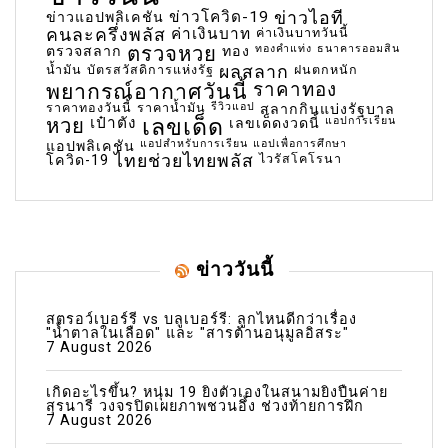
ข่าวโควิด-19
ข่าวไอที
ข่าวแอปพลิเคชัน
คนละครึ่งพลัส
ค่าเงินบาท
ค่าเงินบาทวันนี้
ตรวจหวย
ทองคำแท่ง
ธนาคารออมสิน
ตรวจสลาก
ทอง
น้ำมัน
บัตรสวัสดิการแห่งรัฐ
ผลสลาก
ฝนตกหนัก
พยากรณ์อากาศวันนี้
ราคาทอง
ราคาทองวันนี้
ราคาน้ำมัน
รีวิวแอป
สลากกินแบ่งรัฐบาล
เลขเด็ด
หวย
เป๋าตัง
แอปการเรียน
เลขเด็ดงวดนี้
แอปสำหรับการเรียน
แอปเพื่อการศึกษา
แอปพลิเคชัน
ไทยช่วยไทยพลัส
ไวรัสโคโรนา
โควิด-19
ข่าววันนี้
สตรอว์เบอร์รี vs บลูเบอร์รี: ลูกไหนดีกว่าเรื่อง
"น้ำตาลในเลือด" และ "สารต้านอนุมูลอิสระ"
7 August 2026
เกิดอะไรขึ้น? หนุ่ม 19 ยิงตัวเองในสนามยิงปืนค่าย
สุรนารี วงจรปิดเผยภาพชวนอึ้ง ช่วงท้ายการฝึก
7 August 2026