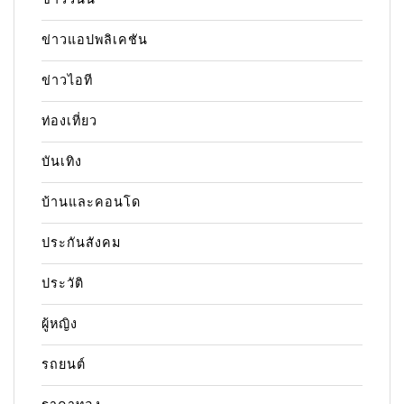
ข่าวแอปพลิเคชัน
ข่าวไอที
ท่องเที่ยว
บันเทิง
บ้านและคอนโด
ประกันสังคม
ประวัติ
ผู้หญิง
รถยนต์