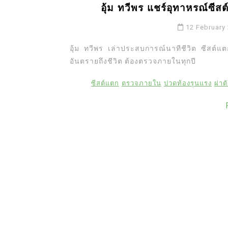
อุ้ม ทวีพร แชร์อุทาหรณ์ซีสต
12 February
อุ้ม ทวีพร เล่าประสบการณ์นาทีชีวิต ซีสต์แต
อันตรายถึงชีวิต ต้องตรวจภายในทุกปี
ซีสต์แตก
ตรวจภายใน
ปวดท้องรุนแรง
ผ่าต