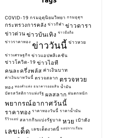
กรมอุตุฯ
COVID-19
กรมอุตุนิยมวิทยา
ข่าวกีฬา
กระทรวงการคลัง
ข่าวดารา
ข่าวมือถือ
ข่าวด่วน
ข่าวบันเทิง
ข่าวราคาทอง
ข่าวหวย
ข่าววันนี้
ข่าวเศรษฐกิจ
ข่าวแอปพลิเคชัน
ข่าวโควิด-19
ข่าวไอที
ค่าเงินบาท
คนละครึ่งพลัส
ค่าเงินบาทวันนี้
ตรวจสลาก
ตรวจหวย
ทองคำแท่ง
ธนาคารออมสิน
น้ำมัน
ทอง
บัตรสวัสดิการแห่งรัฐ
ฝนตกหนัก
ผลสลาก
พยากรณ์อากาศวันนี้
ราคาทองวันนี้
ราคาน้ำมัน
ราคาทอง
รีวิวแอป
สลากกินแบ่งรัฐบาล
เป๋าตัง
หวย
แอปการเรียน
เลขเด็ดงวดนี้
เลขเด็ด