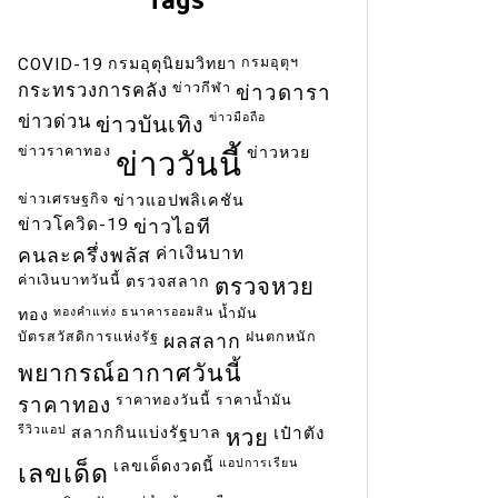
กรมอุตุฯ
COVID-19
กรมอุตุนิยมวิทยา
ข่าวกีฬา
กระทรวงการคลัง
ข่าวดารา
ข่าวมือถือ
ข่าวด่วน
ข่าวบันเทิง
ข่าวราคาทอง
ข่าวหวย
ข่าววันนี้
ข่าวเศรษฐกิจ
ข่าวแอปพลิเคชัน
ข่าวโควิด-19
ข่าวไอที
ค่าเงินบาท
คนละครึ่งพลัส
ค่าเงินบาทวันนี้
ตรวจสลาก
ตรวจหวย
ทองคำแท่ง
ธนาคารออมสิน
น้ำมัน
ทอง
บัตรสวัสดิการแห่งรัฐ
ฝนตกหนัก
ผลสลาก
พยากรณ์อากาศวันนี้
ราคาทองวันนี้
ราคาน้ำมัน
ราคาทอง
รีวิวแอป
สลากกินแบ่งรัฐบาล
เป๋าตัง
หวย
แอปการเรียน
เลขเด็ดงวดนี้
เลขเด็ด