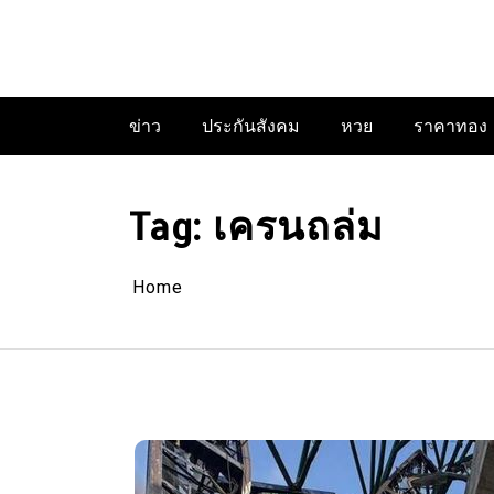
Skip
to
content
ข่าว
ประกันสังคม
หวย
ราคาทอง
Tag:
เครนถล่ม
Home