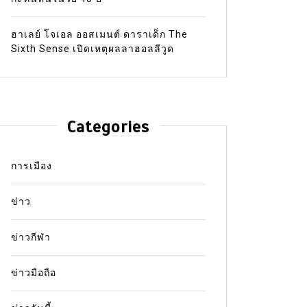
ฮาเลย์ โจเอล ออสเมนต์ ดาราเด็ก The
Sixth Sense เปิดเหตุผลลาฮอลลีวูด
Categories
การเมือง
ข่าว
ข่าวกีฬา
ข่าวมือถือ