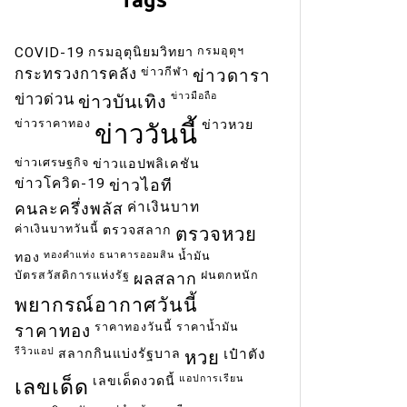
กรมอุตุฯ
COVID-19
กรมอุตุนิยมวิทยา
ข่าวกีฬา
กระทรวงการคลัง
ข่าวดารา
ข่าวมือถือ
ข่าวด่วน
ข่าวบันเทิง
ข่าวราคาทอง
ข่าวหวย
ข่าววันนี้
ข่าวเศรษฐกิจ
ข่าวแอปพลิเคชัน
ข่าวโควิด-19
ข่าวไอที
ค่าเงินบาท
คนละครึ่งพลัส
ค่าเงินบาทวันนี้
ตรวจสลาก
ตรวจหวย
ทองคำแท่ง
ธนาคารออมสิน
น้ำมัน
ทอง
บัตรสวัสดิการแห่งรัฐ
ฝนตกหนัก
ผลสลาก
พยากรณ์อากาศวันนี้
ราคาทองวันนี้
ราคาน้ำมัน
ราคาทอง
รีวิวแอป
สลากกินแบ่งรัฐบาล
เป๋าตัง
หวย
แอปการเรียน
เลขเด็ดงวดนี้
เลขเด็ด