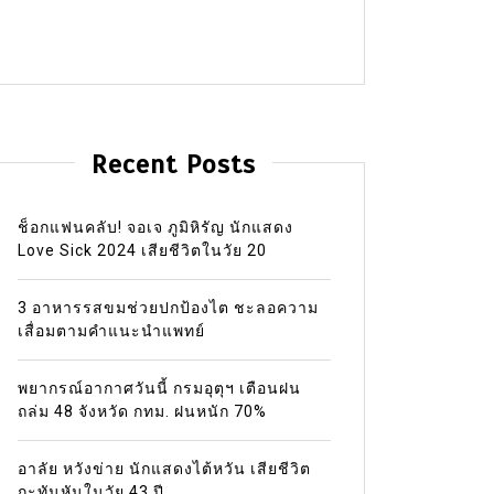
Recent Posts
ช็อกแฟนคลับ! จอเจ ภูมิหิรัญ นักแสดง
Love Sick 2024 เสียชีวิตในวัย 20
3 อาหารรสขมช่วยปกป้องไต ชะลอความ
เสื่อมตามคำแนะนำแพทย์
พยากรณ์อากาศวันนี้ กรมอุตุฯ เตือนฝน
ถล่ม 48 จังหวัด กทม. ฝนหนัก 70%
อาลัย หวังข่าย นักแสดงไต้หวัน เสียชีวิต
กะทันหันในวัย 43 ปี