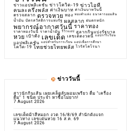
ข่าวโควิด-19
ข่าวไอที
ข่าวแอปพลิเคชัน
คนละครึ่งพลัส
ค่าเงินบาท
ค่าเงินบาทวันนี้
ตรวจหวย
ทองคำแท่ง
ธนาคารออมสิน
ตรวจสลาก
ทอง
น้ำมัน
บัตรสวัสดิการแห่งรัฐ
ผลสลาก
ฝนตกหนัก
พยากรณ์อากาศวันนี้
ราคาทอง
ราคาทองวันนี้
ราคาน้ำมัน
รีวิวแอป
สลากกินแบ่งรัฐบาล
เลขเด็ด
หวย
เป๋าตัง
แอปการเรียน
เลขเด็ดงวดนี้
แอปสำหรับการเรียน
แอปเพื่อการศึกษา
แอปพลิเคชัน
ไทยช่วยไทยพลัส
ไวรัสโคโรนา
โควิด-19
ข่าววันนี้
สาวนักกินเส้น เผยเคล็ดลับผอมเพรียว ดื่ม "เครื่อง
ดื่ม" 1 ชนิด ประจำ หาซื้อไม่ยาก!
7 August 2026
เลขเด็ดม้าสีหมอก งวด 16/8/69 สำนักดังแจก
แนวทาง เลขเด่นหวย 16 ส.ค. 69
7 August 2026