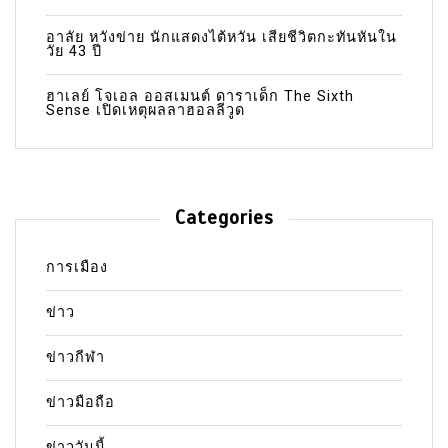
อาลัย หวังข่าย นักแสดงไต้หวัน เสียชีวิตกะทันหันใน
วัย 43 ปี
ฮาเลย์ โจเอล ออสเมนต์ ดาราเด็ก The Sixth
Sense เปิดเหตุผลลาฮอลลีวูด
Categories
การเมือง
ข่าว
ข่าวกีฬา
ข่าวมือถือ
ข่าววันนี้