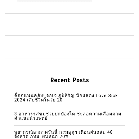
Recent Posts
ช็อกแฟนคลับ! จอเจ ภูมิหิรัญ นักแสดง Love Sick
2024 เสียชีวิตในวัย 20
3 อาหารรสขมช่วยปกป้องไต ชะลอความเสื่อมตาม
คำแนะนำแพทย์
พยากรณ์อากาศวันนี้ กรมอุตุฯ เตือนฝนถล่ม 48
จังหวัด กทม. ฝนหนัก 70%