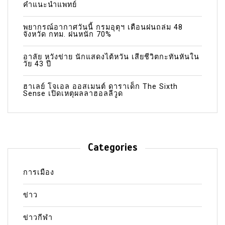
คำแนะนำแพทย์
พยากรณ์อากาศวันนี้ กรมอุตุฯ เตือนฝนถล่ม 48
จังหวัด กทม. ฝนหนัก 70%
อาลัย หวังข่าย นักแสดงไต้หวัน เสียชีวิตกะทันหันใน
วัย 43 ปี
ฮาเลย์ โจเอล ออสเมนต์ ดาราเด็ก The Sixth
Sense เปิดเหตุผลลาฮอลลีวูด
Categories
การเมือง
ข่าว
ข่าวกีฬา