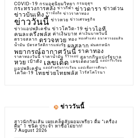
COVID-19
กรมอุตุฯ
กรมอุตุนิยมวิทยา
กระทรวงการคลัง
ข่าวกีฬา
ข่าวดารา
ข่าวด่วน
ข่าวบันเทิง
ข่าวมือถือ
ข่าวราคาทอง
ข่าววันนี้
ข่าวเศรษฐกิจ
ข่าวหวย
ข่าวโควิด-19
ข่าวไอที
ข่าวแอปพลิเคชัน
คนละครึ่งพลัส
ค่าเงินบาท
ค่าเงินบาทวันนี้
ตรวจหวย
ทองคำแท่ง
ธนาคารออมสิน
ตรวจสลาก
ทอง
น้ำมัน
บัตรสวัสดิการแห่งรัฐ
ผลสลาก
ฝนตกหนัก
พยากรณ์อากาศวันนี้
ราคาทอง
ราคาทองวันนี้
ราคาน้ำมัน
รีวิวแอป
สลากกินแบ่งรัฐบาล
เลขเด็ด
หวย
เป๋าตัง
แอปการเรียน
เลขเด็ดงวดนี้
แอปสำหรับการเรียน
แอปเพื่อการศึกษา
แอปพลิเคชัน
ไทยช่วยไทยพลัส
ไวรัสโคโรนา
โควิด-19
ข่าววันนี้
สาวนักกินเส้น เผยเคล็ดลับผอมเพรียว ดื่ม "เครื่อง
ดื่ม" 1 ชนิด ประจำ หาซื้อไม่ยาก!
7 August 2026