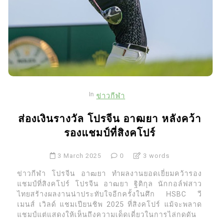
In
ข่าวกีฬา
ส่องเงินรางวัล โปรจีน อาฒยา หลังคว้า
รองแชมป์ที่สิงคโปร์
3 March 2025
0
3 words
ข่าวกีฬา โปรจีน อาฒยา ทำผลงานยอดเยี่ยมคว้ารอง
แชมป์ที่สิงคโปร์ โปรจีน อาฒยา ฐิติกุล นักกอล์ฟสาว
ไทยสร้างผลงานน่าประทับใจอีกครั้งในศึก HSBC วี
เมนส์ เวิลด์ แชมเปียนชิพ 2025 ที่สิงคโปร์ แม้จะพลาด
แชมป์แต่แสดงให้เห็นถึงความเด็ดเดี่ยวในการไล่กดดัน