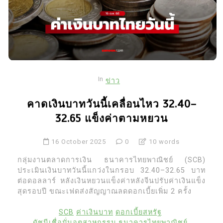
In
ข่าว
คาดเงินบาทวันนี้เคลื่อนไหว 32.40–
32.65 แข็งค่าตามหยวน
16 October 2025
0
10 words
กลุ่มงานตลาดการเงิน ธนาคารไทยพาณิชย์ (SCB)
ประเมินเงินบาทวันนี้แกว่งในกรอบ 32.40–32.65 บาท
ต่อดอลลาร์ หลังเงินหยวนแข็งค่าหลังจีนปรับค่าเงินแข็ง
สุดรอบปี ขณะเฟดส่งสัญญาณลดดอกเบี้ยเพิ่ม 2 ครั้ง
SCB
ค่าเงินบาท
ดอกเบี้ยสหรัฐ
ดัชนีเชื่อมั่นอุตสาหกรรม
ธนาคารไทยพาณิชย์