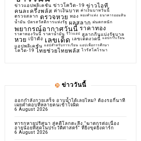
ข่าวโควิด-19
ข่าวไอที
ข่าวแอปพลิเคชัน
คนละครึ่งพลัส
ค่าเงินบาท
ค่าเงินบาทวันนี้
ตรวจหวย
ทองคำแท่ง
ธนาคารออมสิน
ตรวจสลาก
ทอง
น้ำมัน
บัตรสวัสดิการแห่งรัฐ
ผลสลาก
ฝนตกหนัก
พยากรณ์อากาศวันนี้
ราคาทอง
ราคาทองวันนี้
ราคาน้ำมัน
รีวิวแอป
สลากกินแบ่งรัฐบาล
เลขเด็ด
หวย
เป๋าตัง
แอปการเรียน
เลขเด็ดงวดนี้
แอปสำหรับการเรียน
แอปเพื่อการศึกษา
แอปพลิเคชัน
ไทยช่วยไทยพลัส
ไวรัสโคโรนา
โควิด-19
ข่าววันนี้
ออกกำลังกายเสร็จ อาบน้ำได้เลยไหม? ต้องรอกี่นาที
เผยคำตอบที่หลายคนเข้าใจผิด
6 August 2026
ทารกหายปริศนา สู่คดีโลกตะลึง "ฆาตกรต่อเนื่อง
อายุน้อยที่สุดในประวัติศาสตร์" ที่ยิ่งขุดยิ่งดาร์ก
6 August 2026