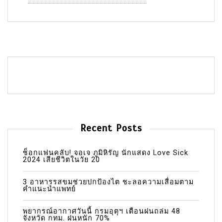
Recent Posts
ช็อกแฟนคลับ! จอเจ ภูมิหิรัญ นักแสดง Love Sick
2024 เสียชีวิตในวัย 20
3 อาหารรสขมช่วยปกป้องไต ชะลอความเสื่อมตาม
คำแนะนำแพทย์
พยากรณ์อากาศวันนี้ กรมอุตุฯ เตือนฝนถล่ม 48
จังหวัด กทม. ฝนหนัก 70%