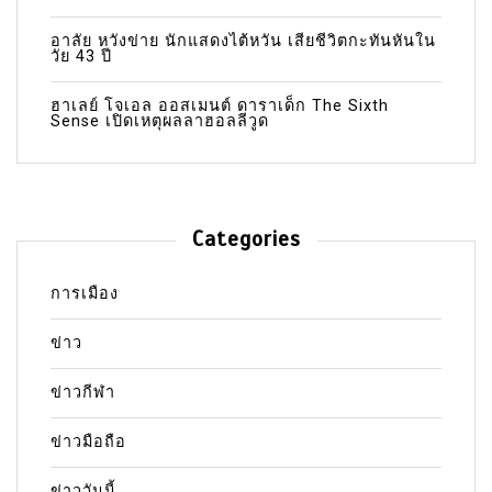
อาลัย หวังข่าย นักแสดงไต้หวัน เสียชีวิตกะทันหันใน
วัย 43 ปี
ฮาเลย์ โจเอล ออสเมนต์ ดาราเด็ก The Sixth
Sense เปิดเหตุผลลาฮอลลีวูด
Categories
การเมือง
ข่าว
ข่าวกีฬา
ข่าวมือถือ
ข่าววันนี้