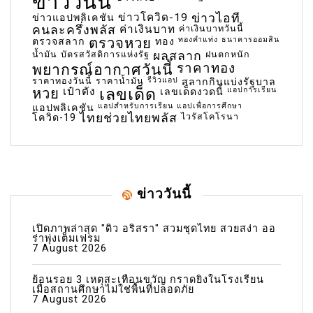
ข่าววันนี้
ข่าวโควิด-19
ข่าวไอที
ข่าวแอปพลิเคชัน
คนละครึ่งพลัส
ค่าเงินบาท
ค่าเงินบาทวันนี้
ตรวจหวย
ทองคำแท่ง
ธนาคารออมสิน
ตรวจสลาก
ทอง
น้ำมัน
บัตรสวัสดิการแห่งรัฐ
ผลสลาก
ฝนตกหนัก
พยากรณ์อากาศวันนี้
ราคาทอง
ราคาทองวันนี้
ราคาน้ำมัน
รีวิวแอป
สลากกินแบ่งรัฐบาล
เลขเด็ด
หวย
เป๋าตัง
แอปการเรียน
เลขเด็ดงวดนี้
แอปสำหรับการเรียน
แอปเพื่อการศึกษา
แอปพลิเคชัน
ไทยช่วยไทยพลัส
ไวรัสโคโรนา
โควิด-19
ข่าววันนี้
เปิดภาพล่าสุด "ดิว อริสรา" สวมชุดไทย สวยสง่า ออ
ร่าพุ่งเต็มเฟรม
7 August 2026
ย้อนรอย 3 เหตุสะเทือนขวัญ กราดยิงในโรงเรียน
เมื่อสถานศึกษาไม่ใช่พื้นที่ปลอดภัย
7 August 2026