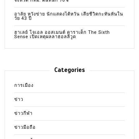
จังหวัด กทม. ฝนหนัก 70%
อาลัย หวังข่าย นักแสดงไต้หวัน เสียชีวิตกะทันหันใน
วัย 43 ปี
ฮาเลย์ โจเอล ออสเมนต์ ดาราเด็ก The Sixth
Sense เปิดเหตุผลลาฮอลลีวูด
Categories
การเมือง
ข่าว
ข่าวกีฬา
ข่าวมือถือ