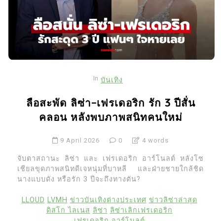
In
บันเทิง
ลือสะพัด ลิซ่า-เฟรเดอริก รัก 3 ปีสั่น
คลอน หลังพบภาพสนิทคนใหม่
9 April 2026
0
4 words
จับตาสถานะ ลิซ่า และ เฟรเดอริก อาร์โนลต์ หลังโซ
เชียลขุดภาพสนิทดีเจหนุ่มที่บาหลี และฝ่ายชายใกล้ชิด
นางแบบดัง หรือรัก 3 ปีจะถึงทางตัน?
LLOUD
LVMH
ข่าวบันเทิงต่างประเทศ
ข่าวลิซ่าล่าสุด
ดิสโก ไลเนส
ลิซ่า
ลิซ่าเลิกเฟรเดอริก
เฟรเดอริก อาร์โนลต์