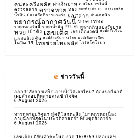
คนละครึ่งพลัส
ค่าเงินบาท
ค่าเงินบาทวันนี้
ตรวจหวย
ทองคำแท่ง
ธนาคารออมสิน
ตรวจสลาก
ทอง
น้ำมัน
บัตรสวัสดิการแห่งรัฐ
ผลสลาก
ฝนตกหนัก
พยากรณ์อากาศวันนี้
ราคาทอง
ราคาทองวันนี้
ราคาน้ำมัน
รีวิวแอป
สลากกินแบ่งรัฐบาล
เลขเด็ด
หวย
เป๋าตัง
แอปการเรียน
เลขเด็ดงวดนี้
แอปสำหรับการเรียน
แอปเพื่อการศึกษา
แอปพลิเคชัน
ไทยช่วยไทยพลัส
ไวรัสโคโรนา
โควิด-19
ข่าววันนี้
ออกกำลังกายเสร็จ อาบน้ำได้เลยไหม? ต้องรอกี่นาที
เผยคำตอบที่หลายคนเข้าใจผิด
6 August 2026
ทารกหายปริศนา สู่คดีโลกตะลึง "ฆาตกรต่อเนื่อง
อายุน้อยที่สุดในประวัติศาสตร์" ที่ยิ่งขุดยิ่งดาร์ก
6 August 2026
เลขเด็ดปฏิทินคำชะโนด งวด 16/8/69 ปล่อยเลข