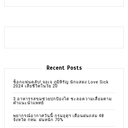
Recent Posts
ช็อกแฟนคลับ! จอเจ ภูมิหิรัญ นักแสดง Love Sick
2024 เสียชีวิตในวัย 20
3 อาหารรสขมช่วยปกป้องไต ชะลอความเสื่อมตาม
คำแนะนำแพทย์
พยากรณ์อากาศวันนี้ กรมอุตุฯ เตือนฝนถล่ม 48
จังหวัด กทม. ฝนหนัก 70%