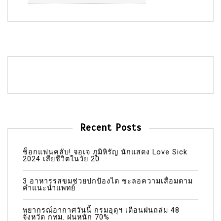
Recent Posts
ช็อกแฟนคลับ! จอเจ ภูมิหิรัญ นักแสดง Love Sick
2024 เสียชีวิตในวัย 20
3 อาหารรสขมช่วยปกป้องไต ชะลอความเสื่อมตาม
คำแนะนำแพทย์
พยากรณ์อากาศวันนี้ กรมอุตุฯ เตือนฝนถล่ม 48
จังหวัด กทม. ฝนหนัก 70%