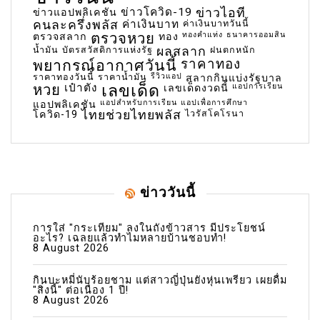
ข่าวโควิด-19
ข่าวไอที
ข่าวแอปพลิเคชัน
คนละครึ่งพลัส
ค่าเงินบาท
ค่าเงินบาทวันนี้
ตรวจหวย
ทองคำแท่ง
ธนาคารออมสิน
ตรวจสลาก
ทอง
น้ำมัน
บัตรสวัสดิการแห่งรัฐ
ผลสลาก
ฝนตกหนัก
พยากรณ์อากาศวันนี้
ราคาทอง
ราคาทองวันนี้
ราคาน้ำมัน
รีวิวแอป
สลากกินแบ่งรัฐบาล
เลขเด็ด
หวย
เป๋าตัง
แอปการเรียน
เลขเด็ดงวดนี้
แอปสำหรับการเรียน
แอปเพื่อการศึกษา
แอปพลิเคชัน
ไทยช่วยไทยพลัส
ไวรัสโคโรนา
โควิด-19
ข่าววันนี้
การใส่ "กระเทียม" ลงในถังข้าวสาร มีประโยชน์
อะไร? เฉลยแล้วทำไมหลายบ้านชอบทำ!
8 August 2026
กินบะหมี่นับร้อยชาม แต่สาวญี่ปุ่นยังหุ่นเพรียว เผยดื่ม
"สิ่งนี้" ต่อเนื่อง 1 ปี!
8 August 2026