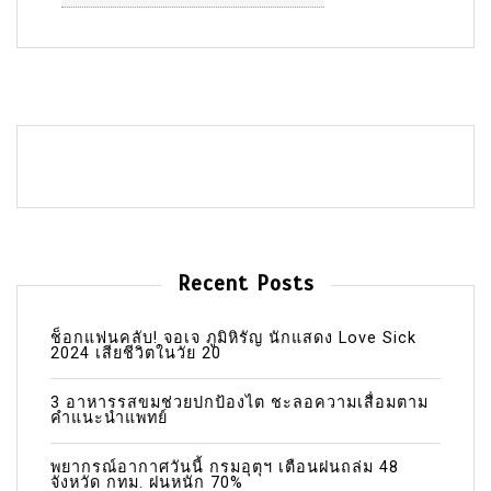
Recent Posts
ช็อกแฟนคลับ! จอเจ ภูมิหิรัญ นักแสดง Love Sick
2024 เสียชีวิตในวัย 20
3 อาหารรสขมช่วยปกป้องไต ชะลอความเสื่อมตาม
คำแนะนำแพทย์
พยากรณ์อากาศวันนี้ กรมอุตุฯ เตือนฝนถล่ม 48
จังหวัด กทม. ฝนหนัก 70%