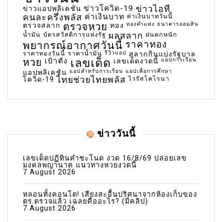
ข่าวโควิด-19
ข่าวไอที
ข่าวแอปพลิเคชัน
คนละครึ่งพลัส
ค่าเงินบาท
ค่าเงินบาทวันนี้
ตรวจหวย
ทองคำแท่ง
ธนาคารออมสิน
ตรวจสลาก
ทอง
น้ำมัน
บัตรสวัสดิการแห่งรัฐ
ผลสลาก
ฝนตกหนัก
พยากรณ์อากาศวันนี้
ราคาทอง
ราคาทองวันนี้
ราคาน้ำมัน
รีวิวแอป
สลากกินแบ่งรัฐบาล
เลขเด็ด
หวย
เป๋าตัง
แอปการเรียน
เลขเด็ดงวดนี้
แอปสำหรับการเรียน
แอปเพื่อการศึกษา
แอปพลิเคชัน
ไทยช่วยไทยพลัส
ไวรัสโคโรนา
โควิด-19
ข่าววันนี้
เลขเด็ดปฏิทินคำชะโนด งวด 16/8/69 ปล่อยเลข
มงคลพญานาค แนวทางหวยงวดนี้
7 August 2026
หลอนทั้งคอนโด! เสียงสะอื้นปริศนาจากห้องเก็บของ
ตร.ตรวจแล้ว เฉลยคืออะไร? (มีคลิป)
7 August 2026