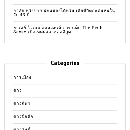
อาลัย หวังข่าย นักแสดงไต้หวัน เสียชีวิตกะทันหันใน
วัย 43 ปี
ฮาเลย์ โจเอล ออสเมนต์ ดาราเด็ก The Sixth
Sense เปิดเหตุผลลาฮอลลีวูด
Categories
การเมือง
ข่าว
ข่าวกีฬา
ข่าวมือถือ
ข่าววันนี้