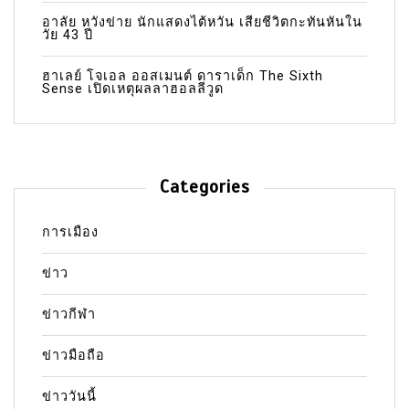
อาลัย หวังข่าย นักแสดงไต้หวัน เสียชีวิตกะทันหันใน
วัย 43 ปี
ฮาเลย์ โจเอล ออสเมนต์ ดาราเด็ก The Sixth
Sense เปิดเหตุผลลาฮอลลีวูด
Categories
การเมือง
ข่าว
ข่าวกีฬา
ข่าวมือถือ
ข่าววันนี้