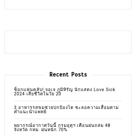
Recent Posts
ช็อกแฟนคลับ! จอเจ ภูมิหิรัญ นักแสดง Love Sick
2024 เสียชีวิตในวัย 20
3 อาหารรสขมช่วยปกป้องไต ชะลอความเสื่อมตาม
คำแนะนำแพทย์
พยากรณ์อากาศวันนี้ กรมอุตุฯ เตือนฝนถล่ม 48
จังหวัด กทม. ฝนหนัก 70%