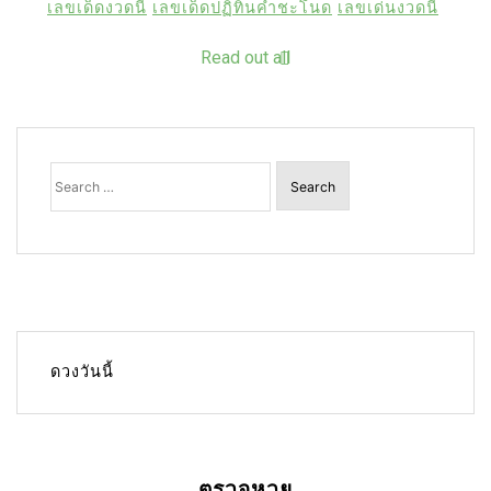
เลขเด็ดงวดนี้
เลขเด็ดปฏิทินคำชะโนด
เลขเด่นงวดนี้
Read out all
Search
for:
ดวงวันนี้
ตรวจหวย