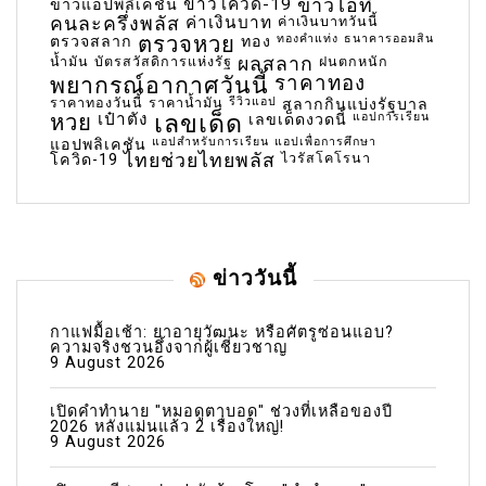
ข่าวโควิด-19
ข่าวไอที
ข่าวแอปพลิเคชัน
คนละครึ่งพลัส
ค่าเงินบาท
ค่าเงินบาทวันนี้
ตรวจหวย
ทองคำแท่ง
ธนาคารออมสิน
ตรวจสลาก
ทอง
น้ำมัน
บัตรสวัสดิการแห่งรัฐ
ผลสลาก
ฝนตกหนัก
พยากรณ์อากาศวันนี้
ราคาทอง
ราคาทองวันนี้
ราคาน้ำมัน
รีวิวแอป
สลากกินแบ่งรัฐบาล
เลขเด็ด
หวย
เป๋าตัง
แอปการเรียน
เลขเด็ดงวดนี้
แอปสำหรับการเรียน
แอปเพื่อการศึกษา
แอปพลิเคชัน
ไทยช่วยไทยพลัส
ไวรัสโคโรนา
โควิด-19
ข่าววันนี้
กาแฟมื้อเช้า: ยาอายุวัฒนะ หรือศัตรูซ่อนแอบ?
ความจริงชวนอึ้งจากผู้เชี่ยวชาญ
9 August 2026
เปิดคำทำนาย "หมอดูตาบอด" ช่วงที่เหลือของปี
2026 หลังแม่นแล้ว 2 เรื่องใหญ่!
9 August 2026