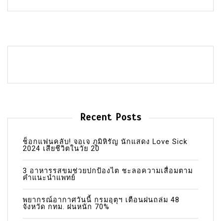
Recent Posts
ช็อกแฟนคลับ! จอเจ ภูมิหิรัญ นักแสดง Love Sick
2024 เสียชีวิตในวัย 20
3 อาหารรสขมช่วยปกป้องไต ชะลอความเสื่อมตาม
คำแนะนำแพทย์
พยากรณ์อากาศวันนี้ กรมอุตุฯ เตือนฝนถล่ม 48
จังหวัด กทม. ฝนหนัก 70%