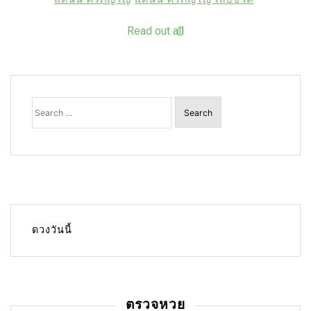
Read out all
Search
for:
ดวงวันนี้
ตรวจหวย