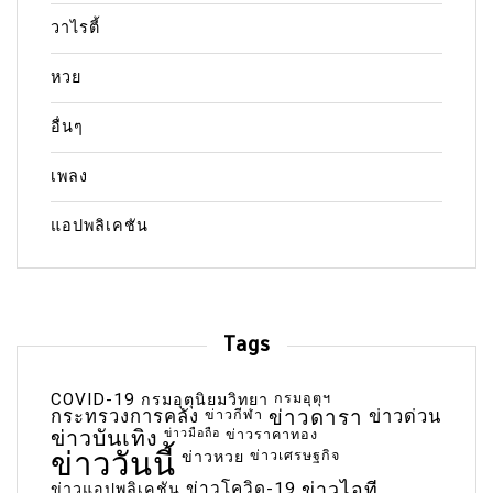
วาไรตี้
หวย
อื่นๆ
เพลง
แอปพลิเคชัน
Tags
COVID-19
กรมอุตุฯ
กรมอุตุนิยมวิทยา
กระทรวงการคลัง
ข่าวกีฬา
ข่าวดารา
ข่าวด่วน
ข่าวบันเทิง
ข่าวมือถือ
ข่าวราคาทอง
ข่าววันนี้
ข่าวเศรษฐกิจ
ข่าวหวย
ข่าวโควิด-19
ข่าวไอที
ข่าวแอปพลิเคชัน