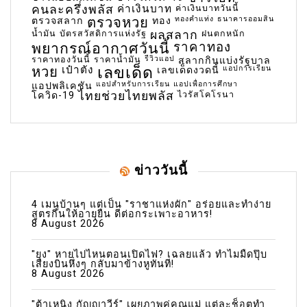
คนละครึ่งพลัส
ค่าเงินบาท
ค่าเงินบาทวันนี้
ตรวจหวย
ทองคำแท่ง
ธนาคารออมสิน
ตรวจสลาก
ทอง
น้ำมัน
บัตรสวัสดิการแห่งรัฐ
ผลสลาก
ฝนตกหนัก
พยากรณ์อากาศวันนี้
ราคาทอง
ราคาทองวันนี้
ราคาน้ำมัน
รีวิวแอป
สลากกินแบ่งรัฐบาล
เลขเด็ด
หวย
เป๋าตัง
แอปการเรียน
เลขเด็ดงวดนี้
แอปสำหรับการเรียน
แอปเพื่อการศึกษา
แอปพลิเคชัน
ไทยช่วยไทยพลัส
ไวรัสโคโรนา
โควิด-19
ข่าววันนี้
4 เมนูบ้านๆ แต่เป็น "ราชาแห่งผัก" อร่อยและทำง่าย
สูตรกินให้อายุยืน ดีต่อกระเพาะอาหาร!
8 August 2026
"ยุง" หายไปไหนตอนเปิดไฟ? เฉลยแล้ว ทำไมมืดปุ๊บ
เสียงบินหึ่งๆ กลับมาข้างหูทันที!
8 August 2026
"ต้าเหนิง กัญญาวีร์" เผยภาพคู่คุณแม่ แต่ละช็อตทำ