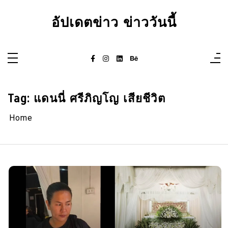
Skip
to
อัปเดตข่าว ข่าววันนี้
content
Tag:
แดนนี่ ศรีภิญโญ เสียชีวิต
Home