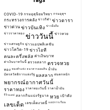
กรมอุตุฯ
COVID-19
กรมอุตุนิยมวิทยา
ข่าวกีฬา
กระทรวงการคลัง
ข่าวดารา
ข่าวมือถือ
ข่าวด่วน
ข่าวบันเทิง
ข่าวราคาทอง
ข่าวหวย
ข่าววันนี้
ข่าวเศรษฐกิจ
ข่าวแอปพลิเคชัน
ข่าวโควิด-19
ข่าวไอที
ค่าเงินบาท
คนละครึ่งพลัส
ค่าเงินบาทวันนี้
ตรวจสลาก
ตรวจหวย
ทองคำแท่ง
ธนาคารออมสิน
น้ำมัน
ทอง
บัตรสวัสดิการแห่งรัฐ
ฝนตกหนัก
ผลสลาก
พยากรณ์อากาศวันนี้
ราคาทองวันนี้
ราคาน้ำมัน
ราคาทอง
รีวิวแอป
สลากกินแบ่งรัฐบาล
เป๋าตัง
หวย
แอปการเรียน
เลขเด็ดงวดนี้
เลขเด็ด