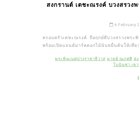
สงกรานต์ เตชะณรงค์ บวงสรวงพ
6 February 
ครอบครัวเตชะณรงค์ ถือฤกษ์ดีบวงสรวงพระ
พร้อมเปิดแลนด์มาร์คดอกไม้นับหมื่นต้นให้เที่
พระพิฆเนศปางราชาธิวาส
มายด์ ณภศศิ
สง
โบนันซ่า เข