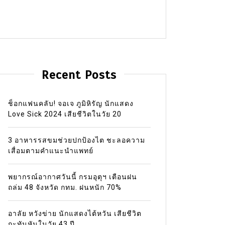
Recent Posts
ช็อกแฟนคลับ! จอเจ ภูมิหิรัญ นักแสดง
Love Sick 2024 เสียชีวิตในวัย 20
3 อาหารรสขมช่วยปกป้องไต ชะลอความ
เสื่อมตามคำแนะนำแพทย์
พยากรณ์อากาศวันนี้ กรมอุตุฯ เตือนฝน
ถล่ม 48 จังหวัด กทม. ฝนหนัก 70%
อาลัย หวังข่าย นักแสดงไต้หวัน เสียชีวิต
กะทันหันในวัย 43 ปี