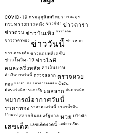
กรมอุตุฯ
COVID-19
กรมอุตุนิยมวิทยา
ข่าวกีฬา
กระทรวงการคลัง
ข่าวดารา
ข่าวมือถือ
ข่าวด่วน
ข่าวบันเทิง
ข่าวราคาทอง
ข่าวหวย
ข่าววันนี้
ข่าวเศรษฐกิจ
ข่าวแอปพลิเคชัน
ข่าวโควิด-19
ข่าวไอที
ค่าเงินบาท
คนละครึ่งพลัส
ค่าเงินบาทวันนี้
ตรวจสลาก
ตรวจหวย
ทองคำแท่ง
ธนาคารออมสิน
น้ำมัน
ทอง
บัตรสวัสดิการแห่งรัฐ
ฝนตกหนัก
ผลสลาก
พยากรณ์อากาศวันนี้
ราคาทองวันนี้
ราคาน้ำมัน
ราคาทอง
รีวิวแอป
สลากกินแบ่งรัฐบาล
เป๋าตัง
หวย
แอปการเรียน
เลขเด็ดงวดนี้
เลขเด็ด