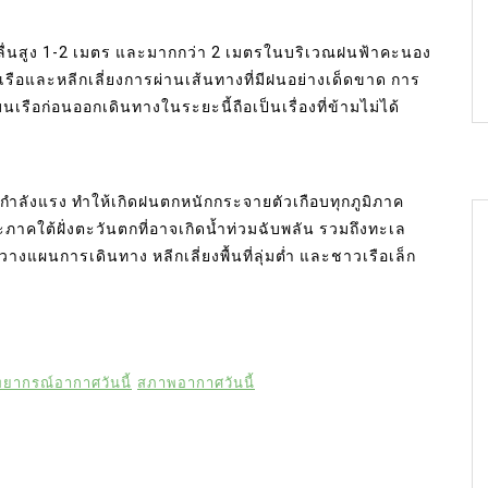
ลื่นสูง 1-2 เมตร และมากกว่า 2 เมตรในบริเวณฝนฟ้าคะนอง
รือและหลีกเลี่ยงการผ่านเส้นทางที่มีฝนอย่างเด็ดขาด การ
ก่อนออกเดินทางในระยะนี้ถือเป็นเรื่องที่ข้ามไม่ได้
กำลังแรง ทำให้เกิดฝนตกหนักกระจายตัวเกือบทุกภูมิภาค
ภาคใต้ฝั่งตะวันตกที่อาจเกิดน้ำท่วมฉับพลัน รวมถึงทะเล
แผนการเดินทาง หลีกเลี่ยงพื้นที่ลุ่มต่ำ และชาวเรือเล็ก
พยากรณ์อากาศวันนี้
สภาพอากาศวันนี้