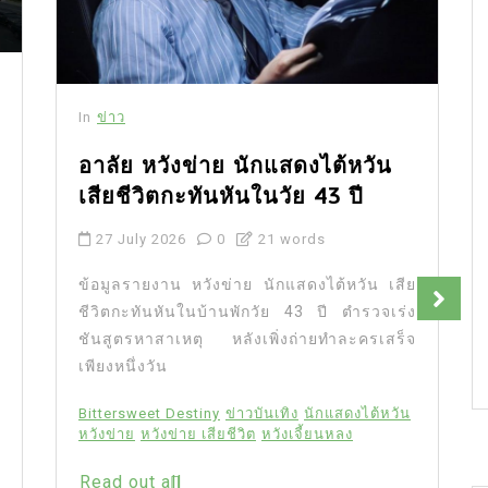
In
ข่าว
In
ข่าว
ปราก
อะไร
อาลัย หวังข่าย นักแสดงไต้หวัน
พื้นท
เสียชีวิตกะทันหันในวัย 43 ปี
14 Ju
27 July 2026
0
21 words
เจาะล
ข้อมูลรายงาน หวังข่าย นักแสดงไต้หวัน เสีย
เรียนรู
ชีวิตกะทันหันในบ้านพักวัย 43 ปี ตำรวจเร่ง
เพื่อก
ชันสูตรหาสาเหตุ หลังเพิ่งถ่ายทำละครเสร็จ
อาคารท
เพียงหนึ่งวัน
Backdra
Bittersweet Destiny
ข่าวบันเทิง
นักแสดงไต้หวัน
ปรากฏก
หวังข่าย
หวังข่าย เสียชีวิต
หวังเจี้ยนหลง
วัสดุไม
Read out all