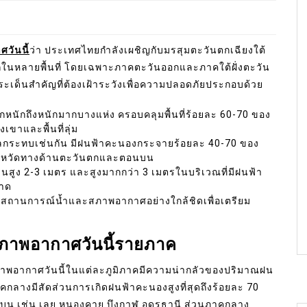
วันนี้
ว่า ประเทศไทยกำลังเผชิญกับมรสุมตะวันตกเฉียงใต้
ากในหลายพื้นที่ โดยเฉพาะภาคตะวันออกและภาคใต้ฝั่งตะวัน
ระเด็นสำคัญที่ต้องเฝ้าระวังเพื่อความปลอดภัยประกอบด้วย
หนักถึงหนักมากบางแห่ง ครอบคลุมพื้นที่ร้อยละ 60-70 ของ
งเขาและพื้นที่ลุ่ม
ลกระทบเช่นกัน มีฝนฟ้าคะนองกระจายร้อยละ 40-70 ของ
จังหวัดทางด้านตะวันตกและตอนบน
นสูง 2-3 เมตร และสูงมากกว่า 3 เมตรในบริเวณที่มีฝนฟ้า
ขาด
ตามสถานการณ์น้ำและสภาพอากาศอย่างใกล้ชิดเพื่อเตรียม
ดสภาพอากาศวันนี้รายภาค
าพอากาศวันนี้ในแต่ละภูมิภาคมีความน่ากลัวของปริมาณฝน
กลางมีสัดส่วนการเกิดฝนฟ้าคะนองสูงที่สุดถึงร้อยละ 70
อนบน เช่น เลย หนองคาย บึงกาฬ อุดรธานี ส่วนภาคกลาง