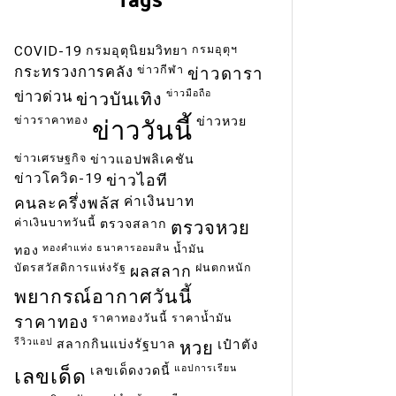
ut all
กรมอุตุฯ
COVID-19
กรมอุตุนิยมวิทยา
ข่าวกีฬา
กระทรวงการคลัง
ข่าวดารา
ข่าวมือถือ
ข่าวด่วน
ข่าวบันเทิง
ข่าวราคาทอง
ข่าวหวย
ข่าววันนี้
ข่าวเศรษฐกิจ
ข่าวแอปพลิเคชัน
ข่าวโควิด-19
ข่าวไอที
ค่าเงินบาท
คนละครึ่งพลัส
ค่าเงินบาทวันนี้
ตรวจสลาก
ตรวจหวย
ทองคำแท่ง
ธนาคารออมสิน
น้ำมัน
ทอง
บัตรสวัสดิการแห่งรัฐ
ฝนตกหนัก
ผลสลาก
พยากรณ์อากาศวันนี้
ราคาทองวันนี้
ราคาน้ำมัน
ราคาทอง
รีวิวแอป
สลากกินแบ่งรัฐบาล
เป๋าตัง
หวย
แอปการเรียน
เลขเด็ดงวดนี้
เลขเด็ด