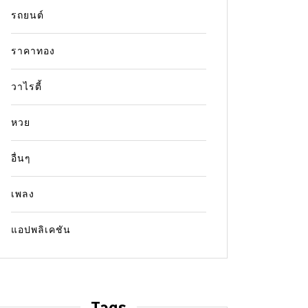
รถยนต์
ราคาทอง
In
ข่าว
ฏการณ์ Backdraft คือ
ผังร้านโรงเ
วาไรตี้
? สรุปกลไกระเบิดมรณะใน
เช็กพิกัด 4
ี่ปิดแบบเข้าใจง่าย
หวย
14 July 2026
ly 2026
0
11 words
อื่นๆ
เจาะลึกผังร้าน
สอบตำแหน่งประต
ึกปรากฏการณ์ Backdraft คืออะไร
เพลง
จุด หลังเกิดเหต
้กลไกการระเบิดจากกรณีศึกษาเพลิงไหม้
ใหญ่
ารออกแบบระบบดับเพลิงและโครงสร้าง
แอปพลิเคชัน
ี่ปลอดภัย
ข่าวเพลิงไหม้
ทาง
โรงเบียร์ ณ ลาดพร
ft คืออะไร
ความปลอดภัยในอาคาร
ไฟไหม้โรงเบียร์ล
ารณ์ Backdraft
ระบบระบายควัน
่ลามไฟ
อัคคีภัยในพื้นที่ปิด
Read out all
Tags