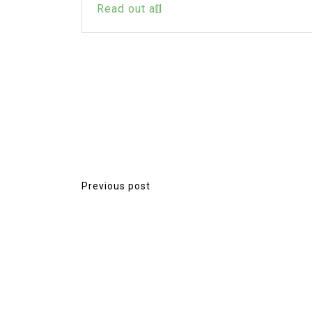
Read out all
น
์
Previous post
P
o
s
t
n
a