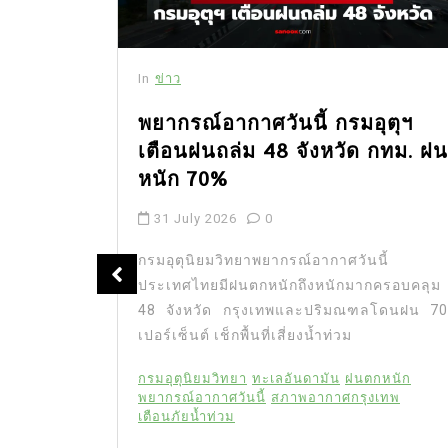
In
ข่าว
พยากรณ์อากาศวันนี้ กรมอุตุฯ
เตือนฝนถล่ม 48 จังหวัด กทม. ฝน
หนัก 70%
น
31 July 2026
0
กรมอุตุนิยมวิทยาพยากรณ์อากาศวันนี้
ประเทศไทยมีฝนตกหนักถึงหนักมากครอบคลุม
ดง
48 จังหวัด กรุงเทพและปริมณฑลโดนฝน 70
ับ
เปอร์เซ็นต์ เช็กพื้นที่เสี่ยงน้ำท่วม
ง
น
กรมอุตุนิยมวิทยา
ทะเลอันดามัน
ฝนตกหนัก
ง
พยากรณ์อากาศวันนี้
สภาพอากาศกรุงเทพ
ดง
เตือนภัยน้ำท่วม
ปี