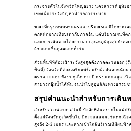
กระจายตัวในจังหวัดใหญ่อย่าง นครสวรรค์ อุทัยธา
เขตเมืองระวังปัญหาน้ำรอการระบาย
ขณะที่กรุงเทพมหานครและปริมณฑล มีโอกาสเจอฝน
ตกหนักมากเทียบเท่ากับภาคอื่น แต่ปริมาณฝนที
และการเดินทางได้อย่างมาก อุณหภูมิสูงสุดยังคงเ
อ้าวและชื้นสูงตลอดทั้งวัน
ส่วนพื้นที่ที่ต้องเฝ้าระวังสูงสุดคือภาคตะวันออก 
พื้นที่) จังหวัดที่ต้องเตรียมพร้อมรับมือฝนตกหนั
ตราด ระนอง พังงา ภูเก็ต กระบี่ ตรัง และสตูล เนื
สามารถอุ้มน้ำได้ทัน จนนำไปสู่อุบัติภัยทางธรรมช
สรุปคำแนะนำสำหรับการเดินท
สำหรับสภาพอากาศวันนี้ ปัจจัยที่อันตรายไม่แ
ตั้งแต่จังหวัดภูเก็ตขึ้นไป มีกระแสลมตะวันตกเฉี
สูงถึง 2-3 เมตร และหากเข้าใกล้บริเวณที่มีฝนฟ้