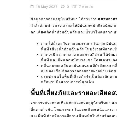
18 May 2026
0
7 words
ข้อมูลจากกรมอุตุนิยมวิทยา ได้รายงาน
สภาพอากาศ
กำลังค่อนข้างแรง ส่งผลให้มีฝนตกหนักถึงหนักม
ตก เสี่ยงเกิดน้ำท่วมฉับพลันและน้ำป่าไหลหลาก ป
ภาคใต้ฝั่งตะวันตกและภาคตะวันออก มีฝนตก
พื้นที่ เสี่ยงน้ำท่วมฉับพลันในบริเวณที่ลาดเชิ
ภาคเหนือ ภาคกลาง และภาคอีสาน ได้รับผ
พื้นที่ และมีฝนตกหนักบางแห่ง โดยเฉพาะ
คลื่นลมทะเลอันดามันตอนบนมีกำลังแรง คลื่
คะนอง เรือเล็กควรงดออกจากฝั่งอย่างเด็ด
ประชาชนในพื้นที่เสี่ยงภัยจำเป็นต้องติด
พร้อมรับมือสถานการณ์ฉุกเฉิน
พื้นที่เสี่ยงภัยและรายละเอีย
จากการประกาศเตือนภัยของกรมอุตุนิยมวิทยา สภ
ที่แตกต่างกัน โดยภาคตะวันออกเฉียงเหนือและภาค
ของพื้นที่ สำหรับภาคอีสานเน้นหนักในจังหวัดต