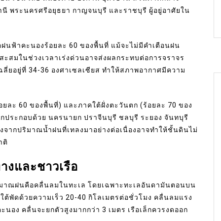
นี พระนครศรีอยุธยา กาญจนบุรี และราชบุรี ผู้อยู่อาศัยใน
ฟ้าคะนองร้อยละ 60 ของพื้นที่ แม้จะไม่มีคำเตือนฝน
่ตกสะสมในช่วงเวลาเร่งด่วนอาจส่งผลกระทบต่อการจราจร
ฉลี่ยอยู่ที่ 34-36 องศาเซลเซียส ทำให้สภาพอากาศมีความ
(ร้อยละ 60 ของพื้นที่) และภาคใต้ฝั่งตะวันตก (ร้อยละ 70 ของ
กมากประกอบด้วย นครนายก ปราจีนบุรี ชลบุรี ระยอง จันทบุรี
่องจากปริมาณน้ำฝนที่เทลงมาอย่างต่อเนื่องอาจทำให้ชั้นดินไม่
าติ
างและชาวเรือ
พ้ปริมาณฝนคือคลื่นลมในทะเล โดยเฉพาะทะเลอันดามันตอนบน
ยงใต้พัดด้วยความเร็ว 20-40 กิโลเมตรต่อชั่วโมง คลื่นลมแรง
าคะนอง คลื่นจะยกตัวสูงมากกว่า 3 เมตร เรือเล็กควรงดออก