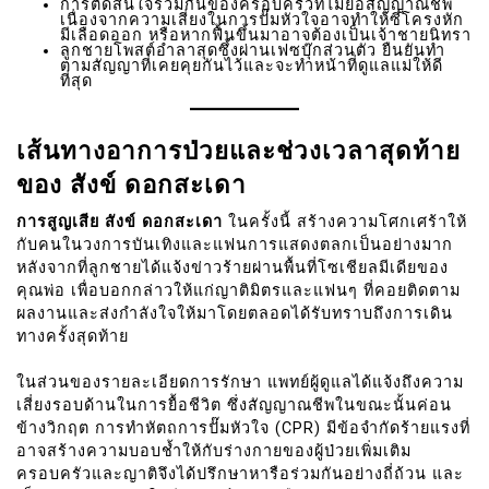
การตัดสินใจร่วมกันของครอบครัวที่ไม่ยื้อสัญญาณชีพ
เนื่องจากความเสี่ยงในการปั๊มหัวใจอาจทำให้ซี่โครงหัก
มีเลือดออก หรือหากฟื้นขึ้นมาอาจต้องเป็นเจ้าชายนิทรา
ลูกชายโพสต์อำลาสุดซึ้งผ่านเฟซบุ๊กส่วนตัว ยืนยันทำ
ตามสัญญาที่เคยคุยกันไว้และจะทำหน้าที่ดูแลแม่ให้ดี
ที่สุด
เส้นทางอาการป่วยและช่วงเวลาสุดท้าย
ของ สังข์ ดอกสะเดา
การสูญเสีย สังข์ ดอกสะเดา
ในครั้งนี้ สร้างความโศกเศร้าให้
กับคนในวงการบันเทิงและแฟนการแสดงตลกเป็นอย่างมาก
หลังจากที่ลูกชายได้แจ้งข่าวร้ายผ่านพื้นที่โซเชียลมีเดียของ
คุณพ่อ เพื่อบอกกล่าวให้แก่ญาติมิตรและแฟนๆ ที่คอยติดตาม
ผลงานและส่งกำลังใจให้มาโดยตลอดได้รับทราบถึงการเดิน
ทางครั้งสุดท้าย
ในส่วนของรายละเอียดการรักษา แพทย์ผู้ดูแลได้แจ้งถึงความ
เสี่ยงรอบด้านในการยื้อชีวิต ซึ่งสัญญาณชีพในขณะนั้นค่อน
ข้างวิกฤต การทำหัตถการปั๊มหัวใจ (CPR) มีข้อจำกัดร้ายแรงที่
อาจสร้างความบอบช้ำให้กับร่างกายของผู้ป่วยเพิ่มเติม
ครอบครัวและญาติจึงได้ปรึกษาหารือร่วมกันอย่างถี่ถ้วน และ