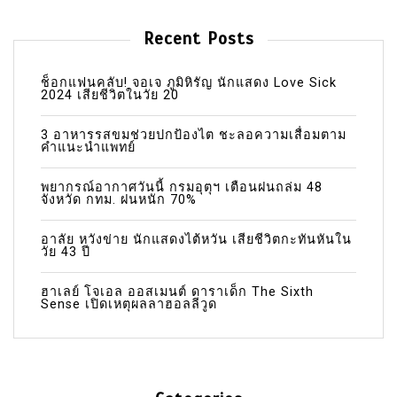
Recent Posts
ช็อกแฟนคลับ! จอเจ ภูมิหิรัญ นักแสดง Love Sick
2024 เสียชีวิตในวัย 20
3 อาหารรสขมช่วยปกป้องไต ชะลอความเสื่อมตาม
คำแนะนำแพทย์
พยากรณ์อากาศวันนี้ กรมอุตุฯ เตือนฝนถล่ม 48
จังหวัด กทม. ฝนหนัก 70%
อาลัย หวังข่าย นักแสดงไต้หวัน เสียชีวิตกะทันหันใน
วัย 43 ปี
ฮาเลย์ โจเอล ออสเมนต์ ดาราเด็ก The Sixth
Sense เปิดเหตุผลลาฮอลลีวูด