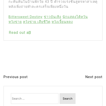
กะทันหันในบ้านพักวัย 43 ปี ตำรวจเร่งชันสูตรหาสาเหตุ
หลังเพิ่งถ่ายทำละครเสร็จเพียงหนึ่งวัน
Bittersweet Destiny
ข่าวบันเทิง
นักแสดงไต้หวัน
หวังข่าย
หวังข่าย เสียชีวิต
หวังเจี้ยนหลง
Read out all
Previous post
Next post
P
o
s
Search
for:
t