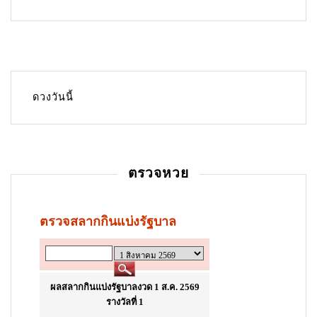
n
a
v
i
g
ดวงวันนี้
a
t
i
ตรวจหวย
o
n