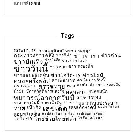
แอปพลิเคชัน
Tags
COVID-19
กรมอุตุฯ
กรมอุตุนิยมวิทยา
กระทรวงการคลัง
ข่าวกีฬา
ข่าวดารา
ข่าวด่วน
ข่าวบันเทิง
ข่าวมือถือ
ข่าวราคาทอง
ข่าววันนี้
ข่าวเศรษฐกิจ
ข่าวหวย
ข่าวโควิด-19
ข่าวไอที
ข่าวแอปพลิเคชัน
คนละครึ่งพลัส
ค่าเงินบาท
ค่าเงินบาทวันนี้
ตรวจหวย
ทองคำแท่ง
ธนาคารออมสิน
ตรวจสลาก
ทอง
น้ำมัน
บัตรสวัสดิการแห่งรัฐ
ผลสลาก
ฝนตกหนัก
พยากรณ์อากาศวันนี้
ราคาทอง
ราคาทองวันนี้
ราคาน้ำมัน
รีวิวแอป
สลากกินแบ่งรัฐบาล
เลขเด็ด
หวย
เป๋าตัง
แอปการเรียน
เลขเด็ดงวดนี้
แอปสำหรับการเรียน
แอปเพื่อการศึกษา
แอปพลิเคชัน
ไทยช่วยไทยพลัส
ไวรัสโคโรนา
โควิด-19