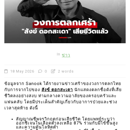
In
ข่าว
18 May 2026
0
2 words
ข้อมูลจาก Sanook ได้รายงานข่าวเศร้าของวงการตลกไทย
กับการจากไปของ
สังข์ ดอกสะเดา
นักแสดงตลกชื่อดังที่เสีย
ชีวิตลงอย่างสงบ ท่ามกลางความอาลัยของครอบครัวและ
แฟนคลับ โดยมีประเด็นสำคัญเกี่ยวกับอาการป่วยและช่วง
เวลาสุดท้าย ดังนี้
สัญญาณชีพจรวิกฤตก่อนเสียชีวิต โดยแพทย์ระบุว่า
ออกซิเจนในเลือดต่ำลงเหลือ 87% ร่วมกับมีไข้ขึ้นสูง
และความดันโลหิตต่ำ