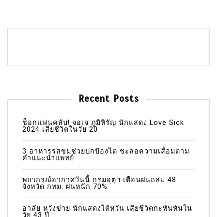
Recent Posts
ช็อกแฟนคลับ! จอเจ ภูมิหิรัญ นักแสดง Love Sick
2024 เสียชีวิตในวัย 20
3 อาหารรสขมช่วยปกป้องไต ชะลอความเสื่อมตาม
คำแนะนำแพทย์
พยากรณ์อากาศวันนี้ กรมอุตุฯ เตือนฝนถล่ม 48
จังหวัด กทม. ฝนหนัก 70%
อาลัย หวังข่าย นักแสดงไต้หวัน เสียชีวิตกะทันหันใน
วัย 43 ปี