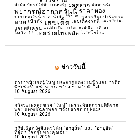
น้ำมัน
บัตรสวัสดิการแห่งรัฐ
ผลสลาก
ฝนตกหนัก
พยากรณ์อากาศวันนี้
ราคาทอง
ราคาทองวันนี้
ราคาน้ำมัน
รีวิวแอป
สลากกินแบ่งรัฐบาล
เลขเด็ด
หวย
เป๋าตัง
แอปการเรียน
เลขเด็ดงวดนี้
แอปสำหรับการเรียน
แอปเพื่อการศึกษา
แอปพลิเคชัน
ไทยช่วยไทยพลัส
ไวรัสโคโรนา
โควิด-19
ข่าววันนี้
ดาราหนังเรตผู้ใหญ่ ประกาศแต่งงานฟ้าแลบ "อดีต
พิชเชอร์" แซวหวาน ขว้างเร็วคว้าหัวใจ!
10 August 2026
อวัยวะเพศลูกชาย "ใหญ่" เพราะพันธุกรรมที่ดีจาก
พ่อ? แพทย์เฉลยพลิก ปัจจัยสำคัญอยู่ที่แม่!
10 August 2026
กรุ๊ปเลือดใดมีแนวโน้ม "อายุสั้น" และ "อายุยืน"
ที่สุด? ใช่กรุ๊ปของคุณมั้ย?
10 August 2026