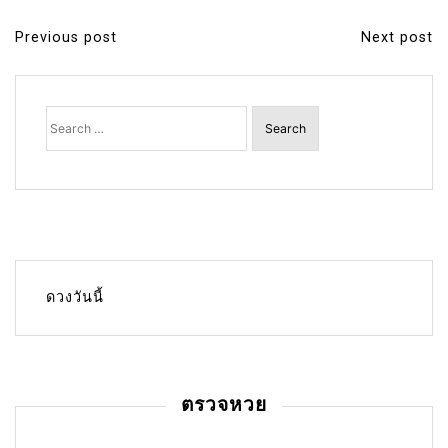
Previous post
Next post
P
o
s
Search
for:
t
n
a
v
i
g
ดวงวันนี้
a
t
i
ตรวจหวย
o