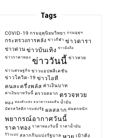
Tags
กรมอุตุฯ
COVID-19
กรมอุตุนิยมวิทยา
ข่าวกีฬา
กระทรวงการคลัง
ข่าวดารา
ข่าวมือถือ
ข่าวด่วน
ข่าวบันเทิง
ข่าวราคาทอง
ข่าวหวย
ข่าววันนี้
ข่าวเศรษฐกิจ
ข่าวแอปพลิเคชัน
ข่าวโควิด-19
ข่าวไอที
ค่าเงินบาท
คนละครึ่งพลัส
ค่าเงินบาทวันนี้
ตรวจสลาก
ตรวจหวย
ทองคำแท่ง
ธนาคารออมสิน
น้ำมัน
ทอง
บัตรสวัสดิการแห่งรัฐ
ฝนตกหนัก
ผลสลาก
พยากรณ์อากาศวันนี้
ราคาทองวันนี้
ราคาน้ำมัน
ราคาทอง
รีวิวแอป
สลากกินแบ่งรัฐบาล
เป๋าตัง
หวย