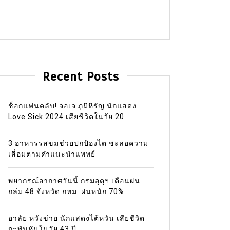
Recent Posts
ช็อกแฟนคลับ! จอเจ ภูมิหิรัญ นักแสดง
Love Sick 2024 เสียชีวิตในวัย 20
3 อาหารรสขมช่วยปกป้องไต ชะลอความ
เสื่อมตามคำแนะนำแพทย์
พยากรณ์อากาศวันนี้ กรมอุตุฯ เตือนฝน
ถล่ม 48 จังหวัด กทม. ฝนหนัก 70%
อาลัย หวังข่าย นักแสดงไต้หวัน เสียชีวิต
กะทันหันในวัย 43 ปี