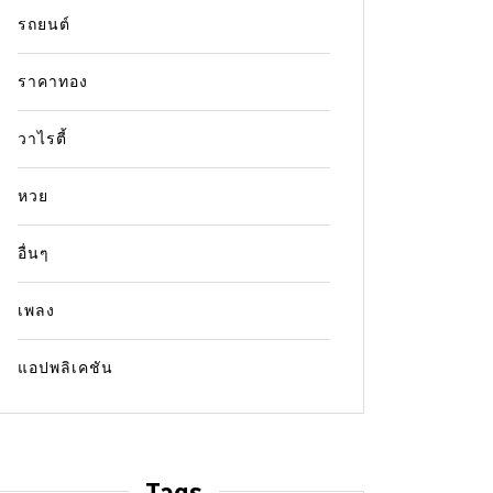
รถยนต์
ราคาทอง
วาไรตี้
หวย
In
ข่าว
In
ข่าว
อื่นๆ
ปรากฏการณ์ Backdraft คือ
ผังร้า
อะไร? สรุปกลไกระเบิดมรณะใน
เช็กพิ
เพลง
พื้นที่ปิดแบบเข้าใจง่าย
14 Jul
แอปพลิเคชัน
14 July 2026
0
11 words
เจาะลึก
สอบตำแห
เจาะลึกปรากฏการณ์ Backdraft คืออะไร
จุด หลั
เรียนรู้กลไกการระเบิดจากกรณีศึกษาเพลิงไหม้
ใหญ่
Tags
เพื่อการออกแบบระบบดับเพลิงและโครงสร้าง