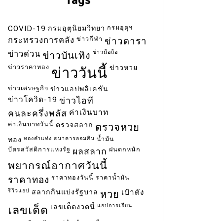
อาคารที่ปลอดภัย
ข่าวเพลิง
โรงเบียร
กรมอุตุฯ
COVID-19
กรมอุตุนิยมวิทยา
Backdraft คืออะไร
ความปลอดภัยในอาคาร
ไฟไหม้โร
ข่าวกีฬา
กระทรวงการคลัง
ข่าวดารา
ปรากฏการณ์ Backdraft
ระบบระบายควัน
วัสดุไม่ลามไฟ
อัคคีภัยในพื้นที่ปิด
ข่าวมือถือ
ข่าวด่วน
ข่าวบันเทิง
Read ou
ข่าวราคาทอง
ข่าวหวย
ข่าววันนี้
Read out all
ข่าวเศรษฐกิจ
ข่าวแอปพลิเคชัน
ข่าวโควิด-19
ข่าวไอที
ค่าเงินบาท
คนละครึ่งพลัส
ค่าเงินบาทวันนี้
ตรวจสลาก
ตรวจหวย
ทองคำแท่ง
ธนาคารออมสิน
น้ำมัน
ทอง
บัตรสวัสดิการแห่งรัฐ
ฝนตกหนัก
ผลสลาก
พยากรณ์อากาศวันนี้
ราคาทองวันนี้
ราคาน้ำมัน
ราคาทอง
รีวิวแอป
สลากกินแบ่งรัฐบาล
เป๋าตัง
หวย
แอปการเรียน
เลขเด็ดงวดนี้
เลขเด็ด