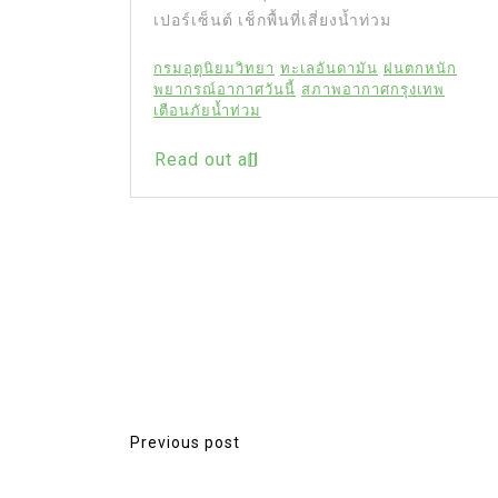
เปอร์เซ็นต์ เช็กพื้นที่เสี่ยงน้ำท่วม
จและสร้าง
ไลน์เป็น
กรมอุตุนิยมวิทยา
ทะเลอันดามัน
ฝนตกหนัก
ีวิตอย่าง
พยากรณ์อากาศวันนี้
สภาพอากาศกรุงเทพ
” นักแสดง
เตือนภัยน้ำท่วม
ียง 20 ปี
Read out all
ิง
ัว เพื่อน
่วมโพสต์
ืองแน่น
จ...
Previous post
P
o