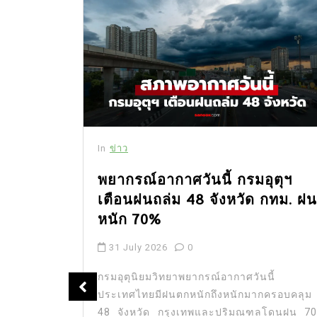
In
ข่าว
พยากรณ์อากาศวันนี้ กรมอุตุฯ
เตือนฝนถล่ม 48 จังหวัด กทม. ฝน
ัญ นัก
หนัก 70%
ชีวิตใน
31 July 2026
0
กรมอุตุนิยมวิทยาพยากรณ์อากาศวันนี้
ประเทศไทยมีฝนตกหนักถึงหนักมากครอบคลุม
” นักแสดง
48 จังหวัด กรุงเทพและปริมณฑลโดนฝน 70
น แฟนคลับ