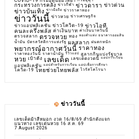
COVID-19
กรมอุตุนิยมวิทยา
กระทรวงการคลัง
ข่าวกีฬา
ข่าวดารา
ข่าวด่วน
ข่าวบันเทิง
ข่าวมือถือ
ข่าวราคาทอง
ข่าววันนี้
ข่าวเศรษฐกิจ
ข่าวหวย
ข่าวโควิด-19
ข่าวไอที
ข่าวแอปพลิเคชัน
คนละครึ่งพลัส
ค่าเงินบาท
ค่าเงินบาทวันนี้
ตรวจหวย
ทองคำแท่ง
ธนาคารออมสิน
ตรวจสลาก
ทอง
น้ำมัน
บัตรสวัสดิการแห่งรัฐ
ผลสลาก
ฝนตกหนัก
พยากรณ์อากาศวันนี้
ราคาทอง
ราคาทองวันนี้
ราคาน้ำมัน
รีวิวแอป
สลากกินแบ่งรัฐบาล
เลขเด็ด
หวย
เป๋าตัง
แอปการเรียน
เลขเด็ดงวดนี้
แอปสำหรับการเรียน
แอปเพื่อการศึกษา
แอปพลิเคชัน
ไทยช่วยไทยพลัส
ไวรัสโคโรนา
โควิด-19
ข่าววันนี้
เลขเด็ดม้าสีหมอก งวด 16/8/69 สำนักดังแจก
แนวทาง เลขเด่นหวย 16 ส.ค. 69
7 August 2026