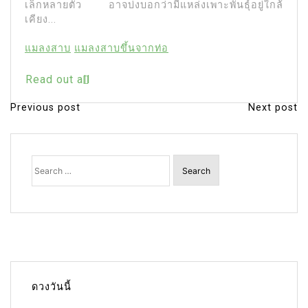
่งบอกว่ามีแหล่งเพาะพันธุ์อยู่ใกล้
แมลงสาบ
แมลงสา
Read out all
ขึ้นจากท่อ
Previous post
Next post
P
o
s
Search
for:
t
n
a
v
i
g
ดวงวันนี้
a