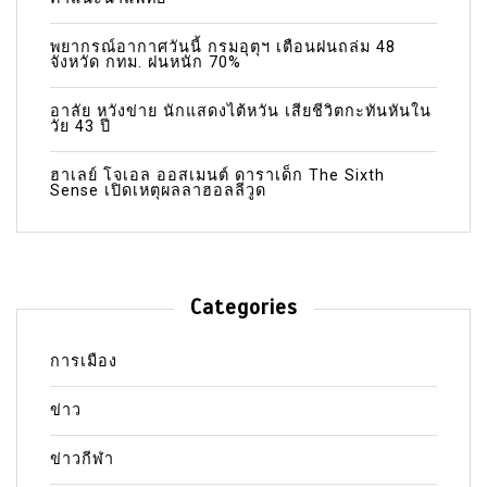
พยากรณ์อากาศวันนี้ กรมอุตุฯ เตือนฝนถล่ม 48
จังหวัด กทม. ฝนหนัก 70%
อาลัย หวังข่าย นักแสดงไต้หวัน เสียชีวิตกะทันหันใน
วัย 43 ปี
ฮาเลย์ โจเอล ออสเมนต์ ดาราเด็ก The Sixth
Sense เปิดเหตุผลลาฮอลลีวูด
Categories
การเมือง
ข่าว
ข่าวกีฬา