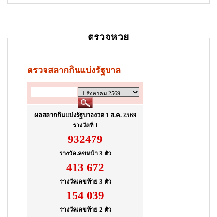
t
i
ตรวจหวย
o
n