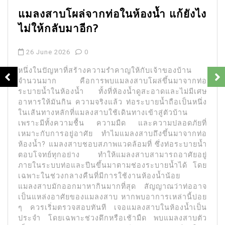
ากท่อในห้องน้ำ แก้ยังไง
จับเวลาถูก ก
ีก?
ออกจากรังช่
0
26 June 2026
้างความรำคาญให้กับเจ้าของบ้าน
แมลงสาบเป็นหนึ่ง
ารพบแมลงสาบโผล่ขึ้นมาจากท่อ
เจอ แต่กลับพบได้บ
 ทั้งที่ห้องน้ำดูสะอาดและไม่มีเศษ
มีเศษอาหาร โดย
ามจริงแล้ว ท่อระบายน้ำถือเป็นหนึ่ง
อาจสงสัยว่า ทำไ
ลงสาบใช้เดินทางเข้าสู่ตัวบ้าน
ไฟตอนดึกกลับพบแม
ชื้น ความมืด และความปลอดภัยที่
แล้วพฤติกรรมนี้เก
าศัย ทำไมแมลงสาบถึงขึ้นมาจากท่อ
ของแมลงสาบโดยต
ชอบสภาพแวดล้อมที่ ซึ่งท่อระบายน้ำ
มากที่สุด? แม
ง ทำให้แมลงสาบสามารถอาศัยอยู่
(Nocturnal Anim
ปีนขึ้นมาตามช่องระบายน้ำได้ โดย
พระอาทิตย์ตกดิน
นที่มีการใช้งานห้องน้ำน้อย
ช่วง นี่คือเหตุผล
หากินมากที่สุด สัญญาณว่าท่ออาจ
เห็นแมลงสาบวิ่ง
งแมลงสาบ หากพบอาการเหล่านี้บ่อย
ตอนกลางคืน? 1. ห
อบทันที เจอแมลงสาบในห้องน้ำเป็น
ถูกพบเห็นและถูกกำจ
่วงดึกหรือเช้ามืด พบแมลงสาบตัว