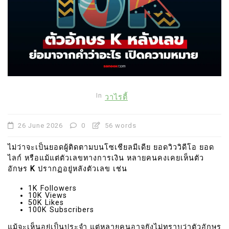
In
วาไรตี้
26 June 2026
0
56 words
ไม่ว่าจะเป็นยอดผู้ติดตามบนโซเชียลมีเดีย ยอดวิววิดีโอ ยอด
ไลก์ หรือแม้แต่ตัวเลขทางการเงิน หลายคนคงเคยเห็นตัว
อักษร
K
ปรากฏอยู่หลังตัวเลข เช่น
1K Followers
10K Views
50K Likes
100K Subscribers
แม้จะเห็นอยู่เป็นประจำ แต่หลายคนอาจยังไม่ทราบว่าตัวอักษร