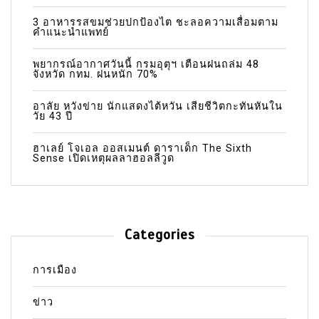
3 อาหารรสขมช่วยปกป้องไต ชะลอความเสื่อมตาม
คำแนะนำแพทย์
พยากรณ์อากาศวันนี้ กรมอุตุฯ เตือนฝนถล่ม 48
จังหวัด กทม. ฝนหนัก 70%
อาลัย หวังข่าย นักแสดงไต้หวัน เสียชีวิตกะทันหันใน
วัย 43 ปี
ฮาเลย์ โจเอล ออสเมนต์ ดาราเด็ก The Sixth
Sense เปิดเหตุผลลาฮอลลีวูด
Categories
การเมือง
ข่าว