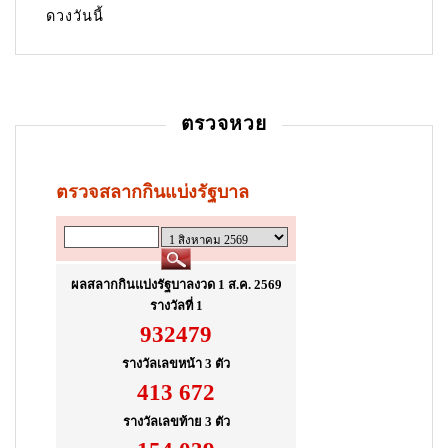
g
ดวงวันนี้
a
t
i
ตรวจหวย
o
n