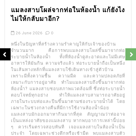
แมลงสาบโผล่จากท่อในห้องน้ำ แก้ยังไง
ไม่ให้กลับมาอีก?
26 June 2026
0
หนึ่งในปัญหาที่สร้างความรำคาญให้กับเจ้าของบ้าน
จำนวนมาก คือการพบแมลงสาบโผล่ขึ้นมาจากท่อ
ระบายน้ำในห้องน้ำ ทั้งที่ห้องน้ำดูสะอาดและไม่มีเศษ
อาหารให้มันกิน ความจริงแล้ว ท่อระบายน้ำถือเป็นหนึ่ง
ในเส้นทางหลักที่แมลงสาบใช้เดินทางเข้าสู่ตัวบ้าน
เพราะมีทั้งความชื้น ความมืด และความปลอดภัยที่
เหมาะกับการอยู่อาศัย ทำไมแมลงสาบถึงขึ้นมาจากท่อ
ห้องน้ำ? แมลงสาบชอบสภาพแวดล้อมที่ ซึ่งท่อระบายน้ำ
ตอบโจทย์ทุกอย่าง ทำให้แมลงสาบสามารถอาศัยอยู่
ภายในระบบท่อและปีนขึ้นมาตามช่องระบายน้ำได้ โดย
เฉพาะในช่วงกลางคืนที่มีการใช้งานห้องน้ำน้อย
แมลงสาบมักออกมาหากินมากที่สุด สัญญาณว่าท่ออาจ
เป็นแหล่งอาศัยของแมลงสาบ หากพบอาการเหล่านี้บ่อย
ๆ ควรเริ่มตรวจสอบทันที เจอแมลงสาบในห้องน้ำเป็น
ประจำ โดยเฉพาะช่วงดึกหรือเช้ามืด พบแมลงสาบตัว