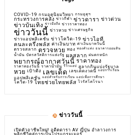
COVID-19
กรมอุตุฯ
กรมอุตุนิยมวิทยา
กระทรวงการคลัง
ข่าวกีฬา
ข่าวดารา
ข่าวด่วน
ข่าวบันเทิง
ข่าวมือถือ
ข่าวราคาทอง
ข่าววันนี้
ข่าวเศรษฐกิจ
ข่าวหวย
ข่าวโควิด-19
ข่าวไอที
ข่าวแอปพลิเคชัน
คนละครึ่งพลัส
ค่าเงินบาท
ค่าเงินบาทวันนี้
ตรวจหวย
ทองคำแท่ง
ธนาคารออมสิน
ตรวจสลาก
ทอง
น้ำมัน
บัตรสวัสดิการแห่งรัฐ
ผลสลาก
ฝนตกหนัก
พยากรณ์อากาศวันนี้
ราคาทอง
ราคาทองวันนี้
ราคาน้ำมัน
รีวิวแอป
สลากกินแบ่งรัฐบาล
เลขเด็ด
หวย
เป๋าตัง
แอปการเรียน
เลขเด็ดงวดนี้
แอปสำหรับการเรียน
แอปเพื่อการศึกษา
แอปพลิเคชัน
ไทยช่วยไทยพลัส
ไวรัสโคโรนา
โควิด-19
ข่าววันนี้
เปิดตัวอาชีพใหม่! อดีตดารา AV ญี่ปุ่น อำลาวงการ
พลิกชีวิตสู่การเป็นโปรแกรมเมอร์