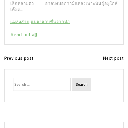
เล็กหลายตัว อาจบ่งบอกว่ามีแหล่งเพาะพันธุ์อยู่ใกล้
เคียง...
แมลงสาบ
แมลงสาบขึ้นจากท่อ
Read out all
Previous post
Next post
P
o
s
Search
for:
t
n
a
v
i