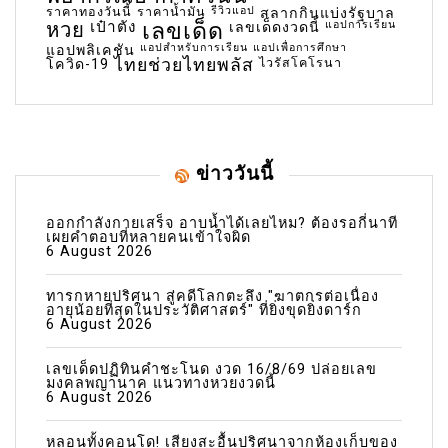
ราคาทองวันนี้
ราคาน้ำมัน
รีวิวแอป
สลากกินแบ่งรัฐบาล
เลขเด็ด
หวย
เป๋าตัง
แอปการเรียน
เลขเด็ดงวดนี้
แอปสำหรับการเรียน
แอปเพื่อการศึกษา
แอปพลิเคชัน
ไทยช่วยไทยพลัส
ไวรัสโคโรนา
โควิด-19
ข่าววันนี้
ออกกำลังกายเสร็จ อาบน้ำได้เลยไหม? ต้องรอกี่นาที
เผยคำตอบที่หลายคนเข้าใจผิด
6 August 2026
ทารกหายปริศนา สู่คดีโลกตะลึง "ฆาตกรต่อเนื่อง
อายุน้อยที่สุดในประวัติศาสตร์" ที่ยิ่งขุดยิ่งดาร์ก
6 August 2026
เลขเด็ดปฏิทินคำชะโนด งวด 16/8/69 ปล่อยเลข
มงคลพญานาค แนวทางหวยงวดนี้
6 August 2026
หลอนทั้งคอนโด! เสียงสะอื้นปริศนาจากห้องเก็บของ