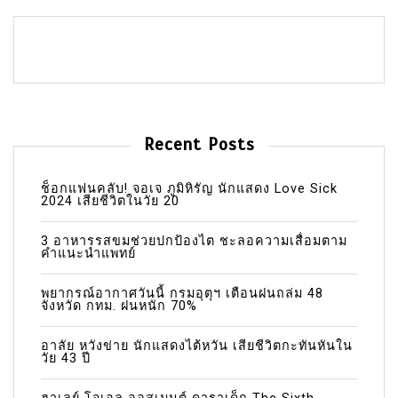
Recent Posts
ช็อกแฟนคลับ! จอเจ ภูมิหิรัญ นักแสดง Love Sick
2024 เสียชีวิตในวัย 20
3 อาหารรสขมช่วยปกป้องไต ชะลอความเสื่อมตาม
คำแนะนำแพทย์
พยากรณ์อากาศวันนี้ กรมอุตุฯ เตือนฝนถล่ม 48
จังหวัด กทม. ฝนหนัก 70%
อาลัย หวังข่าย นักแสดงไต้หวัน เสียชีวิตกะทันหันใน
วัย 43 ปี