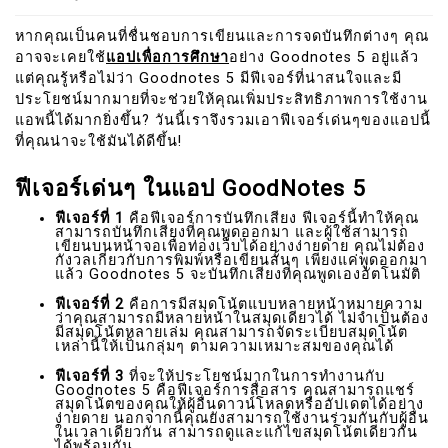
หากคุณเป็นคนที่ชื่นชอบการเขียนและการจดบันทึกต่างๆ คุณ
อาจจะเคยใช้
แอปเพื่อการศึกษา
อย่าง Goodnotes 5 อยู่แล้ว
แต่คุณรู้หรือไม่ว่า Goodnotes 5 มีฟีเจอร์ที่น่าสนใจและมี
ประโยชน์มากมายที่จะช่วยให้คุณเพิ่มประสิทธิภาพการใช้งาน
แอพนี้ได้มากยิ่งขึ้น? วันนี้เราจึงรวมเอาฟีเจอร์เด่นๆของแอปนี้
ที่คุณน่าจะใช้มันได้ดีขึ้น!
ฟีเจอร์เด่นๆ ในแอป GoodNotes 5
ฟีเจอร์ที่ 1
คือฟีเจอร์การบันทึกเสียง ฟีเจอร์นี้ทำให้คุณ
สามารถบันทึกเสียงที่คุณพูดออกมา และผู้ใช้สามารถ
เขียนบนหน้าจอเพื่อท่องเว็บได้อย่างง่ายดาย คุณไม่ต้อง
กังวลเกี่ยวกับการพิมพ์หรือเขียนสั้นๆ เพียงแค่พูดออกมา
แล้ว Goodnotes 5 จะบันทึกเสียงที่คุณพูดเองอัตโนมัติ
ฟีเจอร์ที่ 2
คือการมีสมุดโน้ตแบบหลายหน้าหมายความ
ว่าคุณสามารถมีหลายหน้าในสมุดเดียวได้ ไม่จำเป็นต้อง
มีสมุดโน้ตหลายเล่ม คุณสามารถจัดระเบียบสมุดโน้ต
เหล่านี้ให้เป็นกลุ่มๆ ตามความเหมาะสมของคุณได้
ฟีเจอร์ที่ 3
ที่จะให้ประโยชน์มากในการทำงานกับ
Goodnotes 5 คือฟีเจอร์การสื่อสาร คุณสามารถแชร์
สมุดโน้ตของคุณให้ผู้อื่นดาวน์โหลดหรืออัปเดตได้อย่าง
ง่ายดาย นอกจากนี้คุณยังสามารถใช้งานร่วมกันกับผู้อื่น
ในเวลาเดียวกัน สามารถดูและแก้ไขสมุดโน้ตเดียวกัน
ได้พร้อมกัน