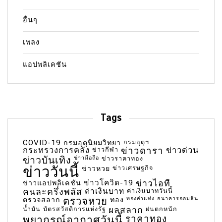
อื่นๆ
เพลง
แอปพลิเคชัน
Tags
COVID-19
กรมอุตุฯ
กรมอุตุนิยมวิทยา
กระทรวงการคลัง
ข่าวกีฬา
ข่าวดารา
ข่าวด่วน
ข่าวบันเทิง
ข่าวมือถือ
ข่าวราคาทอง
ข่าววันนี้
ข่าวเศรษฐกิจ
ข่าวหวย
ข่าวโควิด-19
ข่าวไอที
ข่าวแอปพลิเคชัน
คนละครึ่งพลัส
ค่าเงินบาท
ค่าเงินบาทวันนี้
ตรวจหวย
ทองคำแท่ง
ธนาคารออมสิน
ตรวจสลาก
ทอง
น้ำมัน
บัตรสวัสดิการแห่งรัฐ
ผลสลาก
ฝนตกหนัก
พยากรณ์อากาศวันนี้
ราคาทอง