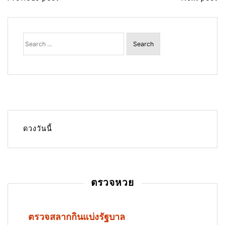
P
o
s
Search
for:
t
n
a
v
i
g
ดวงวันนี้
a
t
i
ตรวจหวย
o
n