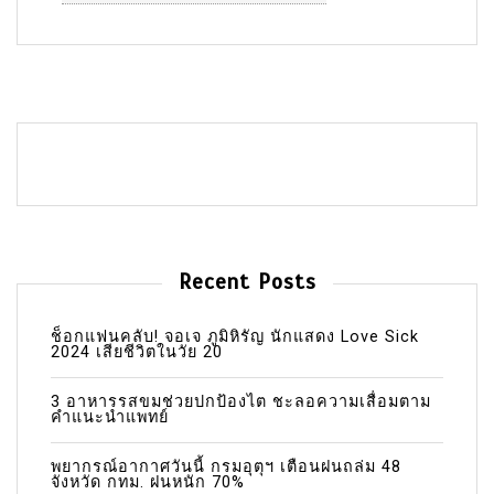
Recent Posts
ช็อกแฟนคลับ! จอเจ ภูมิหิรัญ นักแสดง Love Sick
2024 เสียชีวิตในวัย 20
3 อาหารรสขมช่วยปกป้องไต ชะลอความเสื่อมตาม
คำแนะนำแพทย์
พยากรณ์อากาศวันนี้ กรมอุตุฯ เตือนฝนถล่ม 48
จังหวัด กทม. ฝนหนัก 70%