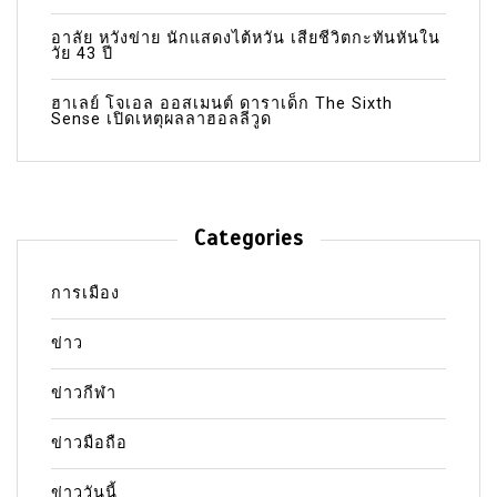
อาลัย หวังข่าย นักแสดงไต้หวัน เสียชีวิตกะทันหันใน
วัย 43 ปี
ฮาเลย์ โจเอล ออสเมนต์ ดาราเด็ก The Sixth
Sense เปิดเหตุผลลาฮอลลีวูด
Categories
การเมือง
ข่าว
ข่าวกีฬา
ข่าวมือถือ
ข่าววันนี้