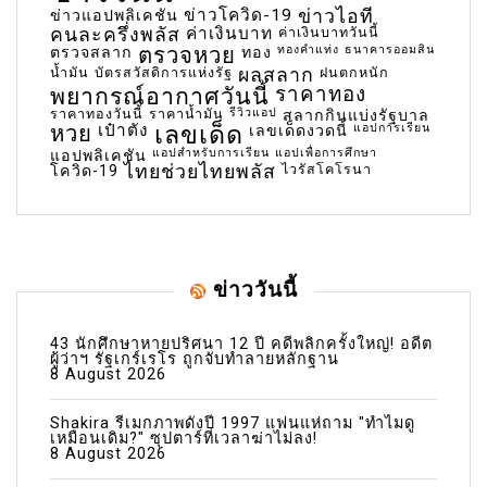
ข่าวโควิด-19
ข่าวไอที
ข่าวแอปพลิเคชัน
คนละครึ่งพลัส
ค่าเงินบาท
ค่าเงินบาทวันนี้
ตรวจหวย
ทองคำแท่ง
ธนาคารออมสิน
ตรวจสลาก
ทอง
น้ำมัน
บัตรสวัสดิการแห่งรัฐ
ผลสลาก
ฝนตกหนัก
พยากรณ์อากาศวันนี้
ราคาทอง
ราคาทองวันนี้
ราคาน้ำมัน
รีวิวแอป
สลากกินแบ่งรัฐบาล
เลขเด็ด
หวย
เป๋าตัง
แอปการเรียน
เลขเด็ดงวดนี้
แอปสำหรับการเรียน
แอปเพื่อการศึกษา
แอปพลิเคชัน
ไทยช่วยไทยพลัส
ไวรัสโคโรนา
โควิด-19
ข่าววันนี้
43 นักศึกษาหายปริศนา 12 ปี คดีพลิกครั้งใหญ่! อดีต
ผู้ว่าฯ รัฐเกร์เรโร ถูกจับทำลายหลักฐาน
8 August 2026
Shakira รีเมกภาพดังปี 1997 แฟนแห่ถาม "ทำไมดู
เหมือนเดิม?" ซุปตาร์ที่เวลาฆ่าไม่ลง!
8 August 2026