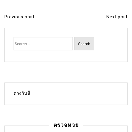
Previous post
Next post
P
o
s
Search
for:
t
n
a
v
i
g
ดวงวันนี้
a
t
i
ตรวจหวย
o