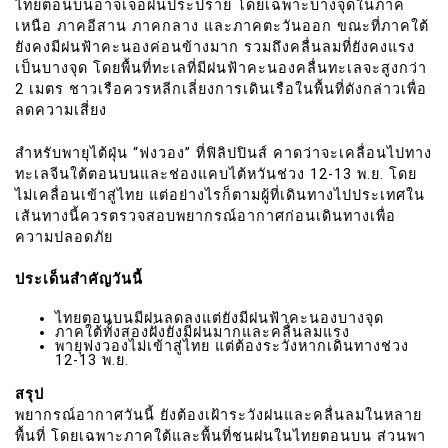
ไทยตอนบนอาจเจอฝนประปราย โดยเฉพาะบางจุดในภาค
เหนือ ภาคอีสาน ภาคกลาง และภาคตะวันออก ขณะที่ภาคใต้
ยังคงมีฝนฟ้าคะนองค่อนข้างมาก รวมถึงคลื่นลมที่ยังคงแรง
เป็นบางจุด โดยพื้นที่ทะเลที่มีฝนฟ้าคะนองคลื่นทะเลจะสูงกว่า
2 เมตร ชาวเรือควรหลีกเลี่ยงการเดินเรือในพื้นที่ดังกล่าวเพื่อ
ลดความเสี่ยง
สำหรับพายุไต้ฝุ่น “ฟงวอง” ที่ฟิลิปปินส์ คาดว่าจะเคลื่อนไปทาง
ทะเลจีนใต้ตอนบนและช่องแคบไต้หวันช่วง 12-13 พ.ย. โดย
ไม่เคลื่อนเข้าสู่ไทย แต่อย่างไรก็ตามผู้ที่เดินทางไปประเทศใน
เส้นทางนี้ควรตรวจสอบพยากรณ์อากาศก่อนเดินทางเพื่อ
ความปลอดภัย
ประเด็นสำคัญวันนี้
ไทยตอนบนมีฝนลดลงแต่ยังมีฝนฟ้าคะนองบางจุด
ภาคใต้ทั้งสองฝั่งยังมีฝนมากและคลื่นลมแรง
พายุฟงวองไม่เข้าสู่ไทย แต่ต้องระวังหากเดินทางช่วง
12-13 พ.ย.
สรุป
พยากรณ์อากาศวันนี้ ยังต้องเฝ้าระวังฝนและคลื่นลมในหลาย
พื้นที่ โดยเฉพาะภาคใต้และพื้นที่ชนฝนในไทยตอนบน ส่วนพา