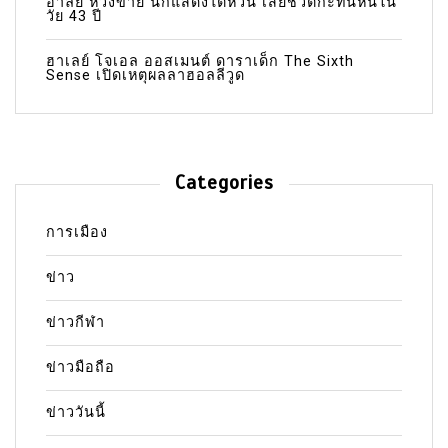
อาลัย หวังข่าย นักแสดงไต้หวัน เสียชีวิตกะทันหันใน
วัย 43 ปี
ฮาเลย์ โจเอล ออสเมนต์ ดาราเด็ก The Sixth
Sense เปิดเหตุผลลาฮอลลีวูด
Categories
การเมือง
ข่าว
ข่าวกีฬา
ข่าวมือถือ
ข่าววันนี้