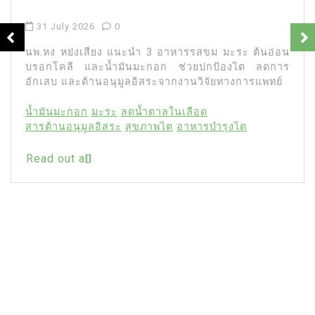
31 July 2026
0
นพ.หง หย่งเสียง แนะนำ 3 อาหารรสขม มะระ ต้นอ่อน
บรอกโคลี และน้ำมันมะกอก ช่วยปกป้องไต ลดการ
อักเสบ และต้านอนุมูลอิสระจากงานวิจัยทางการแพทย์
น้ำมันมะกอก
มะระ
ลดน้ำตาลในเลือด
สารต้านอนุมูลอิสระ
สุขภาพไต
อาหารบำรุงไต
Read out all