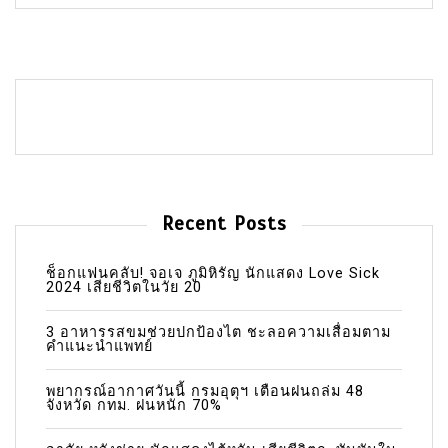
Recent Posts
ช็อกแฟนคลับ! จอเจ ภูมิหิรัญ นักแสดง Love Sick
2024 เสียชีวิตในวัย 20
3 อาหารรสขมช่วยปกป้องไต ชะลอความเสื่อมตาม
คำแนะนำแพทย์
พยากรณ์อากาศวันนี้ กรมอุตุฯ เตือนฝนถล่ม 48
จังหวัด กทม. ฝนหนัก 70%