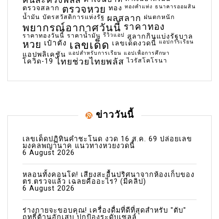
คนละครึ่งพลัส
ตรวจหวย
ทองคำแท่ง
ธนาคารออมสิน
ตรวจสลาก
ทอง
น้ำมัน
บัตรสวัสดิการแห่งรัฐ
ผลสลาก
ฝนตกหนัก
พยากรณ์อากาศวันนี้
ราคาทอง
ราคาทองวันนี้
ราคาน้ำมัน
รีวิวแอป
สลากกินแบ่งรัฐบาล
เลขเด็ด
หวย
เป๋าตัง
แอปการเรียน
เลขเด็ดงวดนี้
แอปสำหรับการเรียน
แอปเพื่อการศึกษา
แอปพลิเคชัน
ไทยช่วยไทยพลัส
ไวรัสโคโรนา
โควิด-19
ข่าววันนี้
เลขเด็ดปฏิทินคำชะโนด งวด 16 ส.ค. 69 ปล่อยเลข
มงคลพญานาค แนวทางหวยงวดนี้
6 August 2026
หลอนทั้งคอนโด! เสียงสะอื้นปริศนาจากห้องเก็บของ
ตร.ตรวจแล้ว เฉลยคืออะไร? (มีคลิป)
6 August 2026
ร่างกายจะขอบคุณ! เครื่องดื่มที่ดีที่สุดสำหรับ "ตับ"
ฤทธิ์ต้านอักเสบ ปกป้องระดับเซลล์