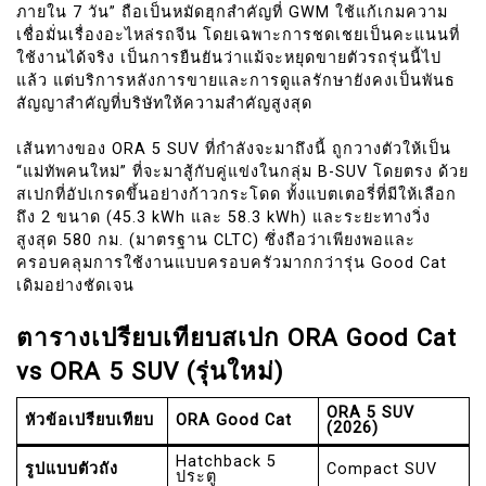
ภายใน 7 วัน” ถือเป็นหมัดฮุกสำคัญที่ GWM ใช้แก้เกมความ
เชื่อมั่นเรื่องอะไหล่รถจีน โดยเฉพาะการชดเชยเป็นคะแนนที่
ใช้งานได้จริง เป็นการยืนยันว่าแม้จะหยุดขายตัวรถรุ่นนี้ไป
แล้ว แต่บริการหลังการขายและการดูแลรักษายังคงเป็นพันธ
สัญญาสำคัญที่บริษัทให้ความสำคัญสูงสุด
เส้นทางของ ORA 5 SUV ที่กำลังจะมาถึงนี้ ถูกวางตัวให้เป็น
“แม่ทัพคนใหม่” ที่จะมาสู้กับคู่แข่งในกลุ่ม B-SUV โดยตรง ด้วย
สเปกที่อัปเกรดขึ้นอย่างก้าวกระโดด ทั้งแบตเตอรี่ที่มีให้เลือก
ถึง 2 ขนาด (45.3 kWh และ 58.3 kWh) และระยะทางวิ่ง
สูงสุด 580 กม. (มาตรฐาน CLTC) ซึ่งถือว่าเพียงพอและ
ครอบคลุมการใช้งานแบบครอบครัวมากกว่ารุ่น Good Cat
เดิมอย่างชัดเจน
ตารางเปรียบเทียบสเปก ORA Good Cat
vs ORA 5 SUV (รุ่นใหม่)
ORA 5 SUV
หัวข้อเปรียบเทียบ
ORA Good Cat
(2026)
Hatchback 5
รูปแบบตัวถัง
Compact SUV
ประตู