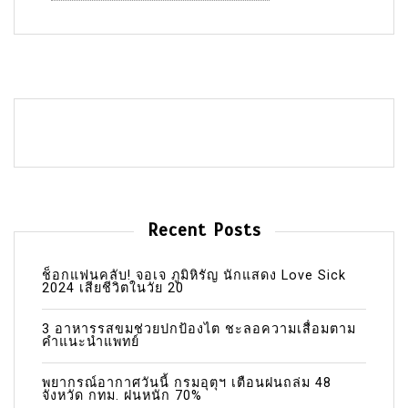
Recent Posts
ช็อกแฟนคลับ! จอเจ ภูมิหิรัญ นักแสดง Love Sick
2024 เสียชีวิตในวัย 20
3 อาหารรสขมช่วยปกป้องไต ชะลอความเสื่อมตาม
คำแนะนำแพทย์
พยากรณ์อากาศวันนี้ กรมอุตุฯ เตือนฝนถล่ม 48
จังหวัด กทม. ฝนหนัก 70%