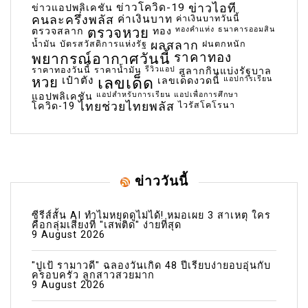
ข่าวโควิด-19
ข่าวไอที
ข่าวแอปพลิเคชัน
คนละครึ่งพลัส
ค่าเงินบาท
ค่าเงินบาทวันนี้
ตรวจหวย
ทองคำแท่ง
ธนาคารออมสิน
ตรวจสลาก
ทอง
น้ำมัน
บัตรสวัสดิการแห่งรัฐ
ผลสลาก
ฝนตกหนัก
พยากรณ์อากาศวันนี้
ราคาทอง
ราคาทองวันนี้
ราคาน้ำมัน
รีวิวแอป
สลากกินแบ่งรัฐบาล
เลขเด็ด
หวย
เป๋าตัง
แอปการเรียน
เลขเด็ดงวดนี้
แอปสำหรับการเรียน
แอปเพื่อการศึกษา
แอปพลิเคชัน
ไทยช่วยไทยพลัส
ไวรัสโคโรนา
โควิด-19
ข่าววันนี้
ซีรีส์สั้น AI ทำไมหยุดดูไม่ได้! หมอเผย 3 สาเหตุ ใคร
คือกลุ่มเสี่ยงที่ "เสพติด" ง่ายที่สุด
9 August 2026
"ปูเป้ รามาวดี" ฉลองวันเกิด 48 ปีเรียบง่ายอบอุ่นกับ
ครอบครัว ลูกสาวสวยมาก
9 August 2026