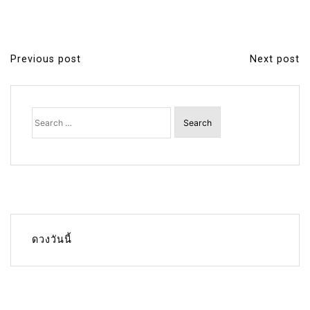
Previous post
Next post
P
o
s
Search
for:
t
n
a
v
i
g
ดวงวันนี้
a
t
i