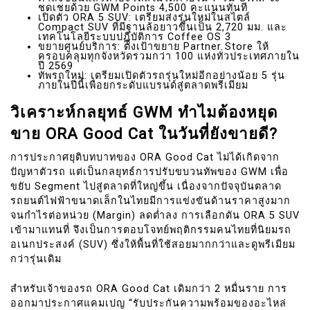
ชดเชยด้วย GWM Points 4,500 คะแนนทันที
เปิดตัว ORA 5 SUV: เตรียมส่งรุ่นใหม่ในสไตล์
Compact SUV ที่มีฐานล้อยาวขึ้นเป็น 2,720 มม. และ
เทคโนโลยีระบบปฏิบัติการ Coffee OS 3
ขยายศูนย์บริการ: ตั้งเป้าขยาย Partner Store ให้
ครอบคลุมทุกจังหวัดรวมกว่า 100 แห่งทั่วประเทศภายใน
ปี 2569
ทัพรถใหม่: เตรียมเปิดตัวรถรุ่นใหม่อีกอย่างน้อย 5 รุ่น
ภายในปีนี้เพื่อยกระดับแบรนด์สู่ตลาดพรีเมียม
วิเคราะห์กลยุทธ์ GWM ทำไมต้องหยุด
ขาย ORA Good Cat ในวันที่ยังขายดี?
การประกาศยุติบทบาทของ ORA Good Cat ไม่ได้เกิดจาก
ปัญหาตัวรถ แต่เป็นกลยุทธ์การปรับขบวนทัพของ GWM เพื่อ
ขยับ Segment ไปสู่ตลาดที่ใหญ่ขึ้น เนื่องจากปัจจุบันตลาด
รถยนต์ไฟฟ้าขนาดเล็กในไทยมีการแข่งขันด้านราคาสูงมาก
จนกำไรต่อหน่วย (Margin) ลดต่ำลง การเลือกดัน ORA 5 SUV
เข้ามาแทนที่ จึงเป็นการตอบโจทย์พฤติกรรมคนไทยที่นิยมรถ
อเนกประสงค์ (SUV) ซึ่งให้พื้นที่ใช้สอยมากกว่าและดูพรีเมียม
กว่ารุ่นเดิม
สำหรับเจ้าของรถ ORA Good Cat เดิมกว่า 2 หมื่นราย การ
ออกมาประกาศแคมเปญ “รับประกันความพร้อมของอะไหล่