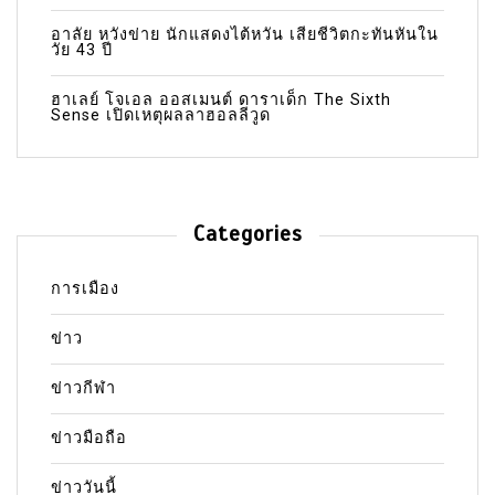
อาลัย หวังข่าย นักแสดงไต้หวัน เสียชีวิตกะทันหันใน
วัย 43 ปี
ฮาเลย์ โจเอล ออสเมนต์ ดาราเด็ก The Sixth
Sense เปิดเหตุผลลาฮอลลีวูด
Categories
การเมือง
ข่าว
ข่าวกีฬา
ข่าวมือถือ
ข่าววันนี้