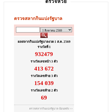
ตรวจหวย
o
n