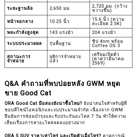
2,720 มม. (กว้าง
ระยะฐานล้อ
2,650 มม.
ขวางขึ้น)
15.6 นิ้ว (ความ
หน้าจอกลาง
10.25 นิ้ว
ละเอียด 2.5K)
พละกำลังสูงสุด
143 แรงม้า
204 แรงม้า
ชิป 4nm พร้อม
ระบบประมวลผล
รุ่นพื้นฐาน
Coffee OS 3
เตรียมเปิดตัว
สถานะการ
ยุติการจำหน่าย
(คาดว่ามีนาคม
จำหน่าย
แล้ว
2569)
Q&A คำถามที่พบบ่อยหลัง GWM หยุด
ขาย Good Cat
ORA Good Cat มือสองยังน่าซื้อไหม?
ยังน่าสนใจสำหรับผู้ที่
ชอบดีไซน์ไอคอนิกและงบประมาณจำกัด เนื่องจาก GWM
ยืนยันการซ่อมบำรุงและรับประกันอะไหล่ 7 วัน ทำให้ความ
เสี่ยงเรื่องการหาอะไหล่ลดลงอย่างมาก
ORA 5 SUV ราคาเท่าไหร่ และเปิดตัวเมื่อไหร่?
คาดการณ์