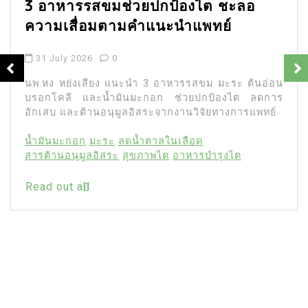
3 อาหารรสขมช่วยปกป้องไต ชะลอ
ความเสื่อมตามคำแนะนำแพทย์
31 July 2026
0
นพ.หง หย่งเสียง แนะนำ 3 อาหารรสขม มะระ ต้นอ่อน
บรอกโคลี และน้ำมันมะกอก ช่วยปกป้องไต ลดการ
อักเสบ และต้านอนุมูลอิสระจากงานวิจัยทางการแพทย์
น้ำมันมะกอก
มะระ
ลดน้ำตาลในเลือด
สารต้านอนุมูลอิสระ
สุขภาพไต
อาหารบำรุงไต
Read out all