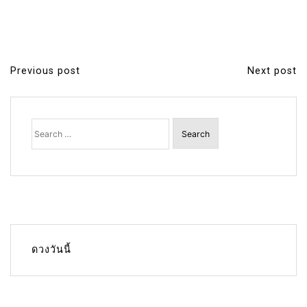
Previous post
Next post
P
o
s
Search
for:
t
n
a
v
i
g
ดวงวันนี้
a
t