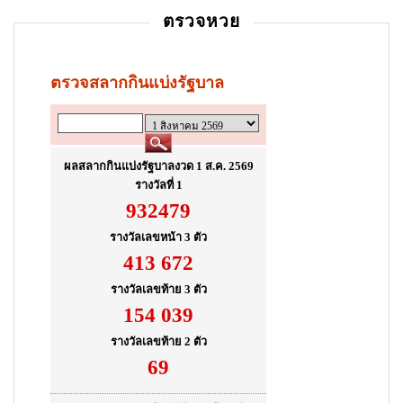
i
ตรวจหวย
o
n