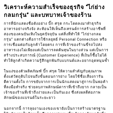
วิเคราะห์ความสำเร็จของธุรกิจ “ไก่ย่าง
กลมกรุ่น” และบทบาทเจ้าของร้าน
การที่นักแสดงชื่อดังอย่าง บิ๊ก ศรุต กระโดดลงมาทำธุรกิจ
อาหารอย่างจริงจัง สะท้อนให้เห็นถึงเทรนด์การสร้างอาชีพที่
สองของคนบันเทิงในยุคปัจจุบัน แต่สิ่งที่ทำให้ “ไก่ย่างกลม
กรุ่น” แตกต่างคือการใช้กลยุทธ์ Personal Connection หรือ
การเชื่อมต่อกับลูกค้าโดยตรง การที่เจ้าของร้านขี่รถไปส่ง
อาหารเองไม่เพียงแต่เป็นการลดต้นทุนในบางส่วน แต่เป็นการ
สร้างประสบการณ์ (Customer Experience) ที่เงินก็ซื้อไม่ได้
ทำให้ลูกค้าเกิดความรู้สึกผูกพันกับแบรนด์และอยากอุดหนุนซ้ำ
ในแง่ของตัวผลิตภัณฑ์ บิ๊ก ศรุต ให้ความสำคัญกับคุณภาพ
ตั้งแต่วัตถุดิบไปจนถึงขั้นตอนการย่าง โดยใช้ชื่อเสียงการัน
ตีความตั้งใจ การขยับจากการเป็นนักแสดงมาสู่การเป็นพ่อค้า
ที่ลงมือทำจริง ช่วยลบภาพลักษณ์ดาราที่เข้าถึงยาก กลายเป็น
เจ้าของร้านที่เข้าถึงง่ายและเป็นกันเอง ซึ่งส่งผลดีต่อภาพ
ลักษณ์ของแบรนด์ในระยะยาว
นอกจากนี้ การลุยงานเองของเขายังเป็นการสร้างมาตรฐาน