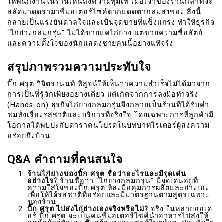
ให้พนักงานในร้านเห็นถึงความทุ่มเท เมื่อเจ้าของร้านกล้าที่จะ
สลัดมาดดรามาขี่มอเตอร์ไซค์ตากแดดตากลมส่งของ สิ่งนี้
กลายเป็นแรงบันดาลใจและเป็นจุดขายที่แข็งแกร่ง ทำให้ธุรกิจ
“ไก่ย่างกลมกรุ่น” ไม่ได้ขายแค่ไก่ย่าง แต่ขายความซื่อสัตย์
และความตั้งใจของนักแสดงชายคนนี้อย่างแท้จริง
สรุปภาพรวมความประทับใจ
บิ๊ก ศรุต วิจิตรานนท์ พิสูจน์ให้เห็นว่าความสำเร็จไม่ได้มาจาก
การเป็นที่รู้จักเพียงอย่างเดียว แต่เกิดจากการลงมือทำจริง
(Hands-on) ธุรกิจไก่ย่างกลมกรุ่นจึงกลายเป็นร้านที่ได้รับคำ
ชมทั้งเรื่องรสชาติและบริการที่จริงใจ โดยเฉพาะการที่ลูกค้ามี
โอกาสได้พบปะกับดาราคนโปรดในบทบาทไรเดอร์ผู้ส่งความ
อร่อยถึงบ้าน
Q&A คำถามที่คนสนใจ
ร้านไก่ย่างของบิ๊ก ศรุต ชื่อว่าอะไรและมีจุดเด่น
อย่างไร?
ร้านชื่อว่า “ไก่ย่างกลมกรุ่น” มีจุดเด่นอยู่ที่
ความใส่ใจของบิ๊ก ศรุต ที่ลงมือคุมการผลิตและย่างเอง
เพื่อให้ได้รสชาติที่อร่อยและมีมาตรฐานตามสูตรเฉพาะ
ของร้าน
บิ๊ก ศรุต ไปส่งไก่ย่างเองจริงหรือไม่?
จริง ในหลายออเด
อร์ บิ๊ก ศรุต จะเป็นคนขี่มอเตอร์ไซค์นำอาหารไปส่งให้