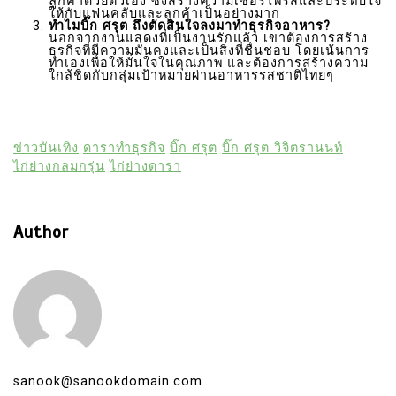
ลูกค้าด้วยตัวเอง ซึ่งสร้างความเซอร์ไพรส์และประทับใจ
ให้กับแฟนคลับและลูกค้าเป็นอย่างมาก
ทำไมบิ๊ก ศรุต ถึงตัดสินใจลงมาทำธุรกิจอาหาร?
นอกจากงานแสดงที่เป็นงานรักแล้ว เขาต้องการสร้าง
ธุรกิจที่มีความมั่นคงและเป็นสิ่งที่ชื่นชอบ โดยเน้นการ
ทำเองเพื่อให้มั่นใจในคุณภาพ และต้องการสร้างความ
ใกล้ชิดกับกลุ่มเป้าหมายผ่านอาหารรสชาติไทยๆ
ข่าวบันเทิง
ดาราทำธุรกิจ
บิ๊ก ศรุต
บิ๊ก ศรุต วิจิตรานนท์
ไก่ย่างกลมกรุ่น
ไก่ย่างดารา
Author
sanook@sanookdomain.com