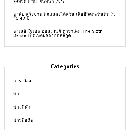
จังหวัด กทม. ฝนหนัก 70%
อาลัย หวังข่าย นักแสดงไต้หวัน เสียชีวิตกะทันหันใน
วัย 43 ปี
ฮาเลย์ โจเอล ออสเมนต์ ดาราเด็ก The Sixth
Sense เปิดเหตุผลลาฮอลลีวูด
Categories
การเมือง
ข่าว
ข่าวกีฬา
ข่าวมือถือ