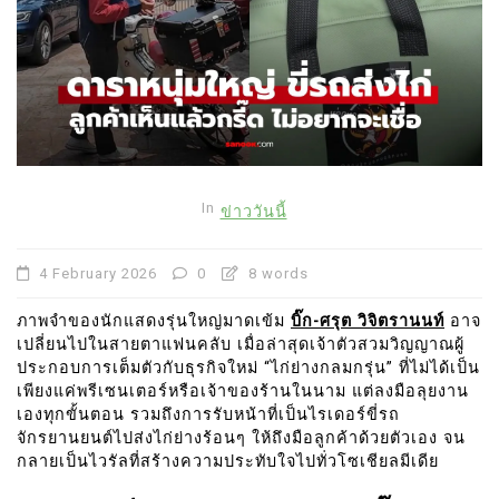
In
ข่าววันนี้
4 February 2026
0
8 words
ภาพจำของนักแสดงรุ่นใหญ่มาดเข้ม
บิ๊ก-ศรุต วิจิตรานนท์
อาจ
เปลี่ยนไปในสายตาแฟนคลับ เมื่อล่าสุดเจ้าตัวสวมวิญญาณผู้
ประกอบการเต็มตัวกับธุรกิจใหม่ “ไก่ย่างกลมกรุ่น” ที่ไม่ได้เป็น
เพียงแค่พรีเซนเตอร์หรือเจ้าของร้านในนาม แต่ลงมือลุยงาน
เองทุกขั้นตอน รวมถึงการรับหน้าที่เป็นไรเดอร์ขี่รถ
จักรยานยนต์ไปส่งไก่ย่างร้อนๆ ให้ถึงมือลูกค้าด้วยตัวเอง จน
กลายเป็นไวรัลที่สร้างความประทับใจไปทั่วโซเชียลมีเดีย