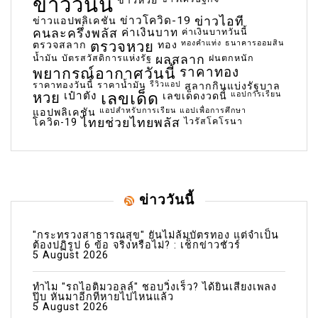
ข่าววันนี้
ข่าวโควิด-19
ข่าวไอที
ข่าวแอปพลิเคชัน
คนละครึ่งพลัส
ค่าเงินบาท
ค่าเงินบาทวันนี้
ตรวจหวย
ทองคำแท่ง
ธนาคารออมสิน
ตรวจสลาก
ทอง
น้ำมัน
บัตรสวัสดิการแห่งรัฐ
ผลสลาก
ฝนตกหนัก
พยากรณ์อากาศวันนี้
ราคาทอง
ราคาทองวันนี้
ราคาน้ำมัน
รีวิวแอป
สลากกินแบ่งรัฐบาล
เลขเด็ด
หวย
เป๋าตัง
แอปการเรียน
เลขเด็ดงวดนี้
แอปสำหรับการเรียน
แอปเพื่อการศึกษา
แอปพลิเคชัน
ไทยช่วยไทยพลัส
ไวรัสโคโรนา
โควิด-19
ข่าววันนี้
"กระทรวงสาธารณสุข" ยันไม่ล้มบัตรทอง แต่จำเป็น
ต้องปฏิรูป 6 ข้อ จริงหรือไม่? : เช็กข่าวชัวร์
5 August 2026
ทำไม "รถไอติมวอลล์" ชอบวิ่งเร็ว? ได้ยินเสียงเพลง
ปุ๊บ หันมาอีกทีหายไปไหนแล้ว
5 August 2026