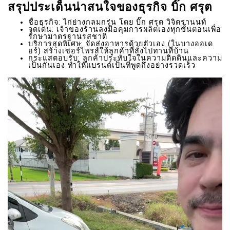
สรุปประเด็นน่าสนใจของธุรกิจ บิ๊ก ศรุต
ชื่อธุรกิจ: ไก่ย่างกลมกรุ่น โดย บิ๊ก ศรุต วิจิตรานนท์
จุดเด่น: เจ้าของร้านลงมือคุมการผลิตเองทุกขั้นตอนเพื่อ
รักษามาตรฐานรสชาติ
บริการสุดพิเศษ: จัดส่งอาหารด้วยตัวเอง (ในบางออเด
อร์) สร้างเซอร์ไพรส์ให้ลูกค้าที่สั่งไปทานที่บ้าน
กระแสตอบรับ: ลูกค้าประทับใจในความติดดินและความ
เป็นกันเอง ทำให้แบรนด์เป็นที่พูดถึงอย่างรวดเร็ว