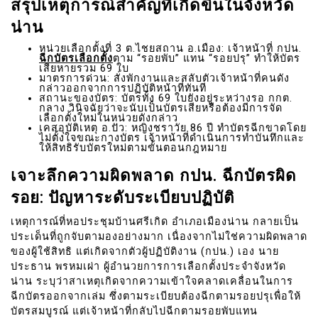
สรุปเหตุการณ์สำคัญที่เกิดขึ้นในจังหวัด
น่าน
หน่วยเลือกตั้งที่ 3 ต.ไชยสถาน อ.เมือง: เจ้าหน้าที่ กปน.
ฉีกบัตรเลือกตั้ง
ตาม “รอยพับ” แทน “รอยปรุ” ทำให้บัตร
เสียหายรวม 69 ใบ
มาตรการด่วน: สั่งพักงานและสลับตัวเจ้าหน้าที่คนดัง
กล่าวออกจากการปฏิบัติหน้าที่ทันที
สถานะของบัตร: บัตรทั้ง 69 ใบยังอยู่ระหว่างรอ กกต.
กลาง วินิจฉัยว่าจะนับเป็นบัตรเสียหรือต้องมีการจัด
เลือกตั้งใหม่ในหน่วยดังกล่าว
เคสอุบัติเหตุ อ.ปัว: หญิงชราวัย 86 ปี ทำบัตรฉีกขาดโดย
ไม่ตั้งใจขณะกางบัตร เจ้าหน้าที่ดำเนินการทำบันทึกและ
ให้สิทธิรับบัตรใหม่ตามขั้นตอนกฎหมาย
เจาะลึกความผิดพลาด กปน. ฉีกบัตรผิด
รอย: ปัญหาระดับระเบียบปฏิบัติ
เหตุการณ์ที่หอประชุมบ้านศรีเกิด อำเภอเมืองน่าน กลายเป็น
ประเด็นที่ถูกจับตามองอย่างมาก เนื่องจากไม่ใช่ความผิดพลาด
ของผู้ใช้สิทธิ แต่เกิดจากตัวผู้ปฏิบัติงาน (กปน.) เอง นาย
ประธาน พรหมเผ่า ผู้อำนวยการการเลือกตั้งประจำจังหวัด
น่าน ระบุว่าสาเหตุเกิดจากความเข้าใจคลาดเคลื่อนในการ
ฉีกบัตรออกจากเล่ม ซึ่งตามระเบียบต้องฉีกตามรอยปรุเพื่อให้
บัตรสมบูรณ์ แต่เจ้าหน้าที่กลับไปฉีกตามรอยพับแทน