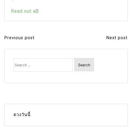
Read out all
Previous post
Next post
P
o
s
Search
for:
t
n
a
v
i
g
ดวงวันนี้
a
t