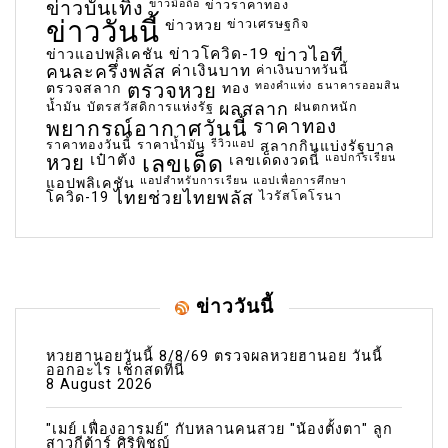
ข่าวบันเทิง
ข่าวมือถือ
ข่าวราคาทอง
ข่าววันนี้
ข่าวเศรษฐกิจ
ข่าวหวย
ข่าวโควิด-19
ข่าวไอที
ข่าวแอปพลิเคชัน
คนละครึ่งพลัส
ค่าเงินบาท
ค่าเงินบาทวันนี้
ตรวจหวย
ทองคำแท่ง
ธนาคารออมสิน
ตรวจสลาก
ทอง
น้ำมัน
บัตรสวัสดิการแห่งรัฐ
ผลสลาก
ฝนตกหนัก
พยากรณ์อากาศวันนี้
ราคาทอง
ราคาทองวันนี้
ราคาน้ำมัน
รีวิวแอป
สลากกินแบ่งรัฐบาล
เลขเด็ด
หวย
เป๋าตัง
แอปการเรียน
เลขเด็ดงวดนี้
แอปสำหรับการเรียน
แอปเพื่อการศึกษา
แอปพลิเคชัน
ไทยช่วยไทยพลัส
ไวรัสโคโรนา
โควิด-19
ข่าววันนี้
หวยฮานอยวันนี้ 8/8/69 ตรวจผลหวยฮานอย วันนี้
ออกอะไร เช็กสดที่นี่
8 August 2026
"เมย์ เฟื่องอารมย์" กับหลานคนสวย "น้องตั้งตา" ลูก
สาวกีต้าร์ ศิริพิชญ์