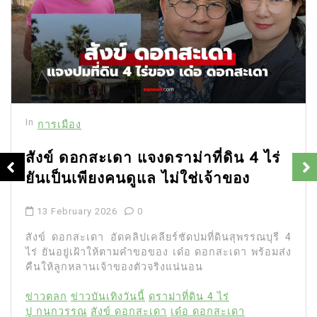
In
การเมือง
สังข์ ดอกสะเดา แจงดราม่าที่ดิน 4 ไร่
ยันเป็นเพียงคนดูแล ไม่ใช่เจ้าของ
13 February 2026
0
สังข์ ดอกสะเดา อัดคลิปเคลียร์ชัดปมที่ดินสุพรรณบุรี 4
ไร่ ยันอยู่เฝ้าให้ตามคำขอของ เด๋อ ดอกสะเดา พร้อมส่ง
คืนให้ลูกหลานเจ้าของตัวจริงแน่นอน
ข่าวตลก
ข่าวบันเทิงวันนี้
ดราม่าที่ดิน 4 ไร่
ปู กนกวรรณ
สังข์ ดอกสะเดา
เด๋อ ดอกสะเดา