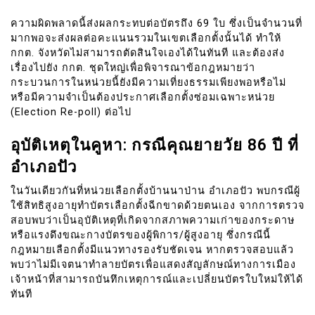
ความผิดพลาดนี้ส่งผลกระทบต่อบัตรถึง 69 ใบ ซึ่งเป็นจำนวนที่
มากพอจะส่งผลต่อคะแนนรวมในเขตเลือกตั้งนั้นได้ ทำให้
กกต. จังหวัดไม่สามารถตัดสินใจเองได้ในทันที และต้องส่ง
เรื่องไปยัง กกต. ชุดใหญ่เพื่อพิจารณาข้อกฎหมายว่า
กระบวนการในหน่วยนี้ยังมีความเที่ยงธรรมเพียงพอหรือไม่
หรือมีความจำเป็นต้องประกาศเลือกตั้งซ่อมเฉพาะหน่วย
(Election Re-poll) ต่อไป
อุบัติเหตุในคูหา: กรณีคุณยายวัย 86 ปี ที่
อำเภอปัว
ในวันเดียวกันที่หน่วยเลือกตั้งบ้านนาป่าน อำเภอปัว พบกรณีผู้
ใช้สิทธิสูงอายุทำบัตรเลือกตั้งฉีกขาดด้วยตนเอง จากการตรวจ
สอบพบว่าเป็นอุบัติเหตุที่เกิดจากสภาพความเก่าของกระดาษ
หรือแรงดึงขณะกางบัตรของผู้พิการ/ผู้สูงอายุ ซึ่งกรณีนี้
กฎหมายเลือกตั้งมีแนวทางรองรับชัดเจน หากตรวจสอบแล้ว
พบว่าไม่มีเจตนาทำลายบัตรเพื่อแสดงสัญลักษณ์ทางการเมือง
เจ้าหน้าที่สามารถบันทึกเหตุการณ์และเปลี่ยนบัตรใบใหม่ให้ได้
ทันที