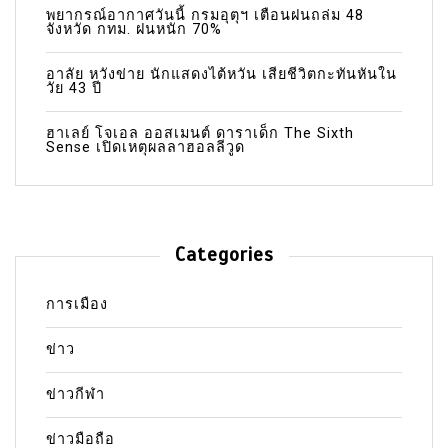
พยากรณ์อากาศวันนี้ กรมอุตุฯ เตือนฝนถล่ม 48
จังหวัด กทม. ฝนหนัก 70%
อาลัย หวังข่าย นักแสดงไต้หวัน เสียชีวิตกะทันหันใน
วัย 43 ปี
ฮาเลย์ โจเอล ออสเมนต์ ดาราเด็ก The Sixth
Sense เปิดเหตุผลลาฮอลลีวูด
Categories
การเมือง
ข่าว
ข่าวกีฬา
ข่าวมือถือ